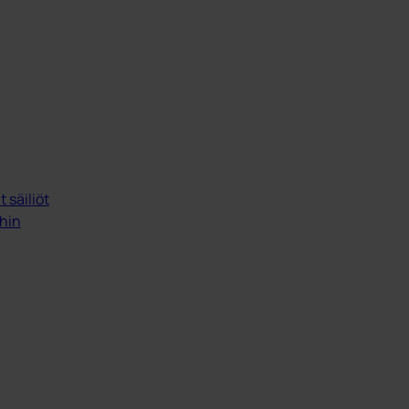
 säiliöt
ihin