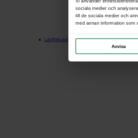
Vi använder enhetsidentifierar
sociala medier och analysera 
till de sociala medier och a
med annan information som du 
Lajittelukalusteet Puu
Avvisa