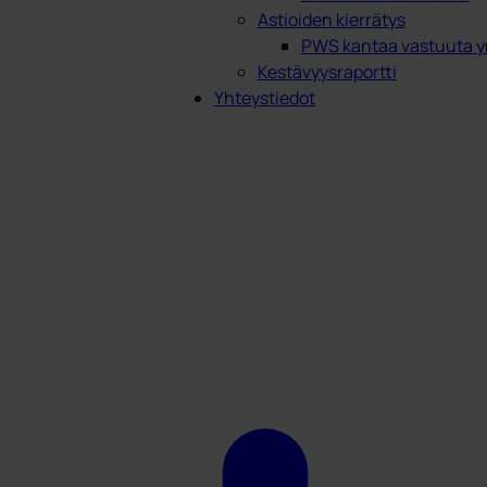
Astioiden kierrätys
PWS kantaa vastuuta y
Kestävyysraportti
Yhteystiedot