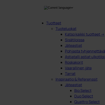
Tuotteet
Tuoteluokat
Products
Katso kaikki tuotteet →
search
Sisätiloissa
Jäteastiat
Pohjasta tyhjennettävät
Astiatalli astiat ulkotilo
Roskakorit
Vaarallinen jäte
Tarrat
Inspiraatio & Referenssit
Jäteastiat
Bio Select
Duo Select
Quattro Select