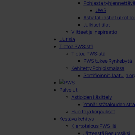
Pohjasta tyhjennettävät
UWS
Astiatalli astiat ulkotilo
Julkiset tilat
Viitteet ja inspiraatio
Uutisia
Tietoa PWS:stä
Tietoa PWS:stä
PWS tukee Rynkebytä
Kehitetty Pohjoismaissa
Sertifioinnit, laatu ja 
Palvelut
Astioiden käsittely
Ympäristötalouden stra
Huolto ja korjaukset
Kestävä kehitys
Kiertotalous PWS:llä
Jätteestä Resurssiksi