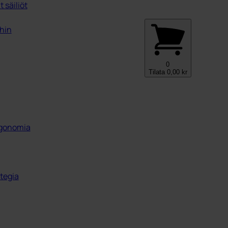
 säiliöt
ihin
0
Tilata
0,00
kr
ergonomia
tegia