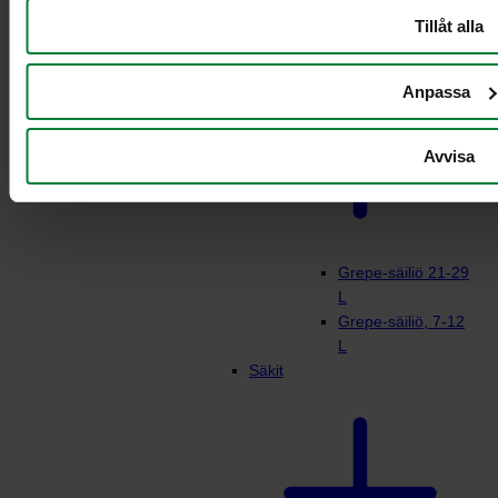
Kahva säiliö
Tillåt alla
Anpassa
Avvisa
Grepe-säiliö 21-29
L
Grepe-säiliö, 7-12
L
Säkit