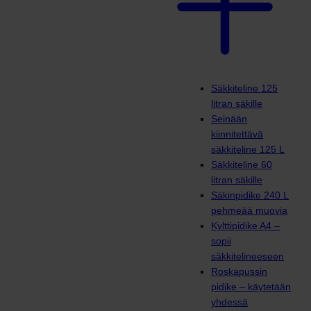
Säkkiteline 125
litran säkille
Seinään
kiinnitettävä
säkkiteline 125 L
Säkkiteline 60
litran säkille
Säkinpidike 240 L
pehmeää muovia
Kylttipidike A4 –
sopii
säkkitelineeseen
Roskapussin
pidike – käytetään
yhdessä