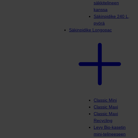
säkkitelineen
kanssa
Säkinpidike 240 L,
pyörä
Säkinpidike Longopac
Classic Mini
Classic Maxi
Classic Maxi
Recycling
Levy Bio-kasetin
mini-telineeseen