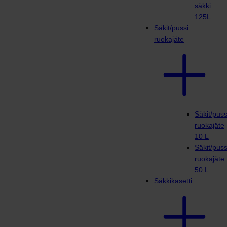
säkki
125L
Säkit/pussi
ruokajäte
Säkit/puss
ruokajäte
10 L
Säkit/puss
ruokajäte
50 L
Säkkikasetti