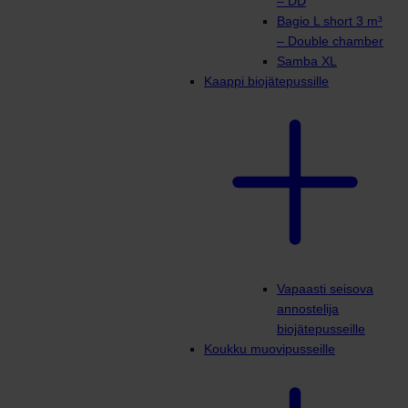
– DD
Bagio L short 3 m³
– Double chamber
Samba XL
Kaappi biojätepussille
Vapaasti seisova
annostelija
biojätepusseille
Koukku muovipusseille