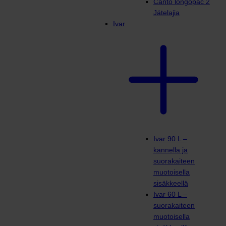
Canto longopac 2
Jätelajia
Ivar
Ivar 90 L –
kannella ja
suorakaiteen
muotoisella
sisäkkeellä
Ivar 60 L –
suorakaiteen
muotoisella