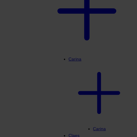
Min Profiili
Carina
Carina
Claes