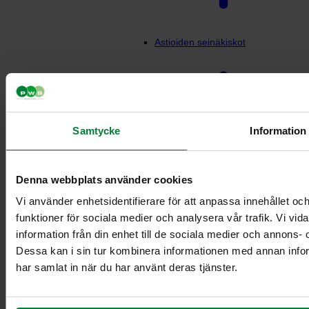
Astioiden seinäkiskot
Samtycke
Information
Denna webbplats använder cookies
Seinäteline 3×21 L
Vi använder enhetsidentifierare för att anpassa innehållet och
laatikoille
funktioner för sociala medier och analysera vår trafik. Vi vi
Seinäkaiteet säiliö
information från din enhet till de sociala medier och annons
21/29 L
Dessa kan i sin tur kombinera informationen med annan inform
Seinäkisko 3
har samlat in när du har använt deras tjänster.
säiliölle
Seinäkisko 60
litran astioihin