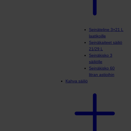
Seinäteline 3×21 L
laatikoille
Seinäkaiteet säiliö
21/29 L
Seinäkisko 3
säiliölle
Seinäkisko 60
litran astioihin
Kahva säiliö