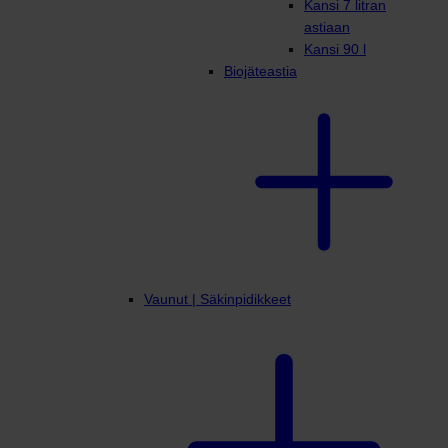
Kansi 7 litran
astiaan
Kansi 90 l
Biojäteastia
Vaunut | Säkinpidikkeet