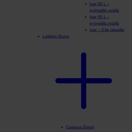
Ivar 60 L –
pyöreällä reiällä
Ivar 90 L –
pyöreällä reiällä
Ivar – 3:lle jakeelle
Lajittelu Muovi
Campus Goool