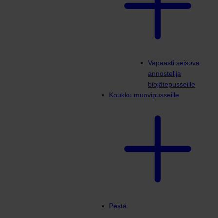
Vapaasti seisova
annostelija
biojätepusseille
Koukku muovipusseille
Pestä