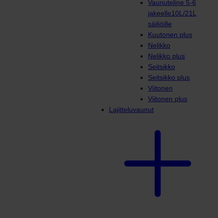
Vaunuteline 5-6
jakeelle10L/21L
säiliöille
Kuutonen plus
Nelikko
Nelikko plus
Seitsikko
Seitsikko plus
Viitonen
Viitonen plus
Lajitteluvaunut