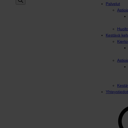
Palvelut
Astioi
Huolto
Kestävä keh
Kiert
Astioi
Kestä
Yhteystiedot