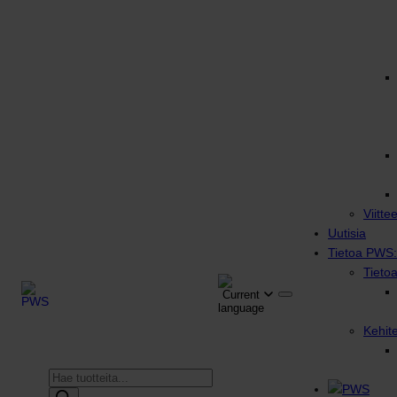
Viitte
Uutisia
Tietoa PWS:
Tieto
Kehit
Products
search