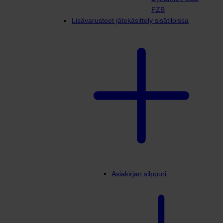
FZB
Lisävarusteet jätekäsittely sisätiloissa
Asiakirjan silppuri