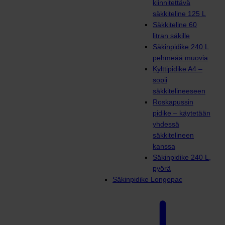
kiinnitettävä
säkkiteline 125 L
Säkkiteline 60
litran säkille
Säkinpidike 240 L
pehmeää muovia
Kylttipidike A4 –
sopii
säkkitelineeseen
Roskapussin
pidike – käytetään
yhdessä
säkkitelineen
kanssa
Säkinpidike 240 L,
pyörä
Säkinpidike Longopac