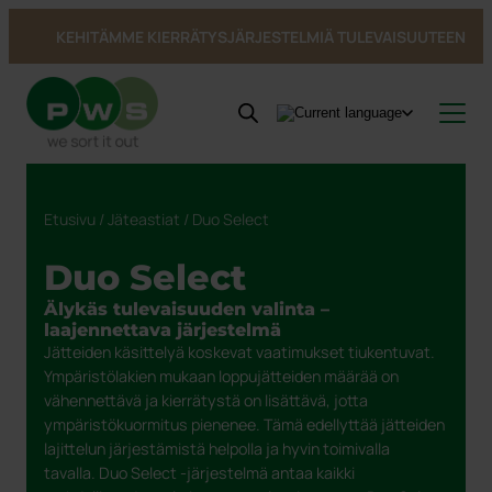
KEHITÄMME KIERRÄTYSJÄRJESTELMIÄ TULEVAISUUTEEN
Tuotteet
Uutisia
Tuoteluokat
Etusivu
/
Jäteastiat
/ Duo Select
Tietoa PWS:stä
Inspiraatio & Referenssit
Katso kaikki tuotteet →
Palvelut
Viitteet ja inspiraatio
Tietoa PWS:stä
Sisätiloissa
Jäteastiat
Duo Select
Kestävä kehitys
Kehitetty Pohjoismaissa
Astioiden käsittely
Jäteastiat
Pohjasta tyhjennettävät säiliöt
PWS tukee Rynkebytä
Bio Select
Yhteystiedot
Huolto ja korjaukset
Kiertotalous PWS:llä
Pohjasta tyhjennettävät säiliöt
Astiatalli astiat ulkotiloihin
Sertifioinnit, laatu ja ergonomia
Ympäristötalouden strategia
Duo Select
UWS
Älykäs tulevaisuuden valinta –
laajennettava järjestelmä
Astioiden kierrätys
Astiatalli astiat ulkotiloihin
Julkiset tilat
Jätteestä Resurssiksi
Quattro Select
Jätteiden käsittelyä koskevat vaatimukset tiukentuvat.
Kestävyysraportti
Roskakorit
PWS kantaa vastuuta ympäristöstä
Ympäristölakien mukaan loppujätteiden määrää on
Vaarallinen jäte
Min Profiili
vähennettävä ja kierrätystä on lisättävä, jotta
Tarrat
ympäristökuormitus pienenee. Tämä edellyttää jätteiden
lajittelun järjestämistä helpolla ja hyvin toimivalla
tavalla. Duo Select -järjestelmä antaa kaikki