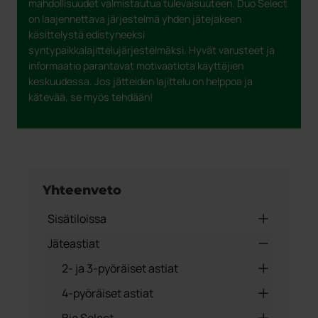
mahdollisuudet valmistautua tulevaisuuteen. Duo Select
on laajennettava järjestelmä yhden jätejakeen
käsittelystä edistyneeksi
syntypaikkalajittelujärjestelmäksi. Hyvät varusteet ja
informaatio parantavat motivaatiota käyttäjien
keskuudessa. Jos jätteiden lajittelu on helppoa ja
kätevää, se myös tehdään!
Yhteenveto
Sisätiloissa
Jäteastiat
Lajittelukalusteet Puu
Lajittelu Metalli
2- ja 3-pyöräiset astiat
Carina
Lajittelu Muovi
4-pyöräiset astiat
Claes
Vaunut | Säkinpidikkeet
80 litraa Astia
Carina
Laatikot ja astiat 1-90 L
Bio Select
Airport
Canto säiliöllä
Campus Goool
120 litraa astia
400 Litraa astia
Claes