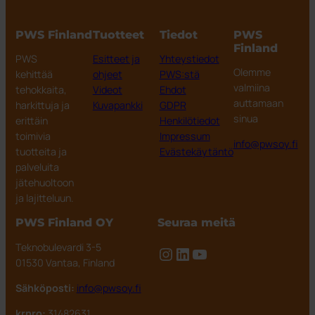
PWS Finland
Tuotteet
Tiedot
PWS
Finland
PWS
Esitteet ja
Yhteystiedot
Olemme
kehittää
ohjeet
PWS:stä
valmiina
tehokkaita,
Videot
Ehdot
auttamaan
harkittuja ja
Kuvapankki
GDPR
sinua
erittäin
Henkilötiedot
toimivia
Impressum
info@pwsoy.fi
tuotteita ja
Evästekäytäntö
palveluita
jätehuoltoon
ja lajitteluun.
PWS Finland OY
Seuraa meitä
Teknobulevardi 3-5
Instagram
LinkedIn
YouTube
01530 Vantaa, Finland
Sähköposti:
info@pwsoy.fi
krnro:
31482631