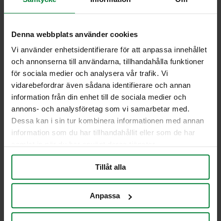
Lajitteluastiat tarrat –
Lue lisää
Multi tarrat-Restavfall 200mm
Småelektronik
Lue lisää
Multi tarrat – Tidningar
Denna webbplats använder cookies
Lajitteluastiat tarrat – Sträckfilm
370 L Flip lid
400 Litraa astia
Vi använder enhetsidentifierare för att anpassa innehållet
Lajitteluastiat tarrat – Tidningar
och annonserna till användarna, tillhandahålla funktioner
Lue lisää
Lue lisää
för sociala medier och analysera vår trafik. Vi
Lue lisää
Lue lisää
vidarebefordrar även sådana identifierare och annan
information från din enhet till de sociala medier och
annons- och analysföretag som vi samarbetar med.
660 litraa astia
Dessa kan i sin tur kombinera informationen med annan
Lue lisää
information som du har tillhandahållit eller som de har
samlat in när du har använt deras tjänster.
Lue lisää
Tillåt alla
Flip Lid – kaksiosainen kansi
Lue lisää
Anpassa
Lue lisää