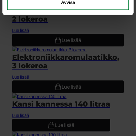
Avvisa
Elektroniikkaromulaatikko,
2 lokeroa
Lue lisää
Lue lisää
Elektroniikkaromulaatikko,
3 lokeroa
Lue lisää
Lue lisää
Kansi kannessa 140 litraa
Lue lisää
Lue lisää