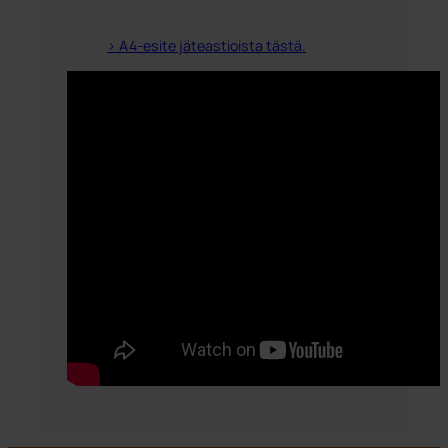
> A4-esite jäteastioista tästä.