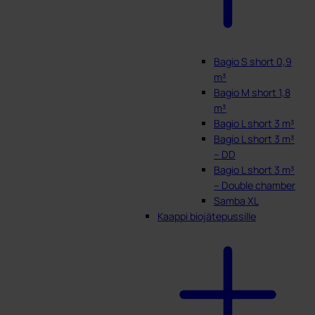
Bagio S short 0,9
m³
Bagio M short 1,8
m³
Bagio L short 3 m³
Bagio L short 3 m³
– DD
Bagio L short 3 m³
– Double chamber
Samba XL
Kaappi biojätepussille