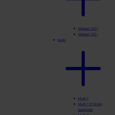
Midget 100 l
Midget 125 l
Multi
Multi 1
Multi 1 21 litran
laatikolla