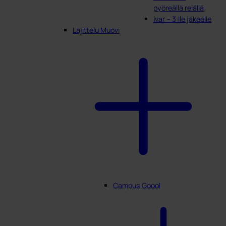
pyöreällä reiällä
Ivar – 3:lle jakeelle
Lajittelu Muovi
Campus Goool