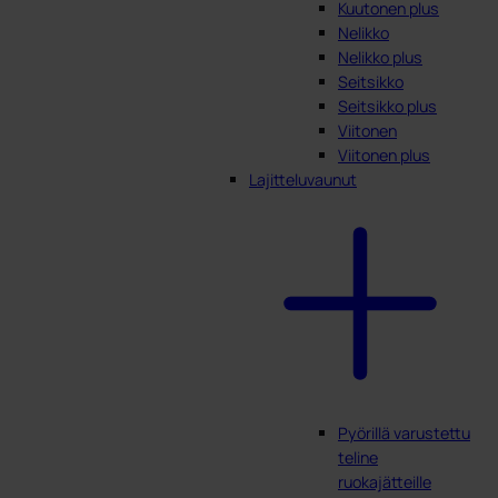
Kuutonen plus
Nelikko
Nelikko plus
Seitsikko
Seitsikko plus
Viitonen
Viitonen plus
Lajitteluvaunut
Pyörillä varustettu
teline
ruokajätteille