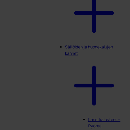
Säiliöiden ja huonekalujen
kannet
Kansi kalusteet –
Pyöreä