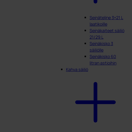
Seinäteline 3×21 L
laatikoille
Seinäkaiteet säiliö
21/29 L
Seinäkisko 3
säiliölle
Seinäkisko 60
litran astioihin
Kahva säiliö