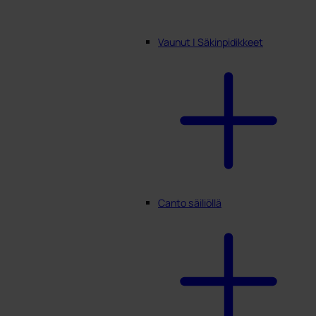
Vaunut | Säkinpidikkeet
Canto säiliöllä