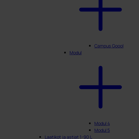
Campus Goool
Modul
Modul 4
Modul 5
Laatikot ja astiat 1-90 L