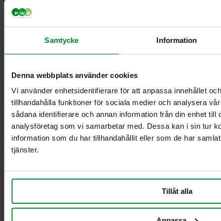
Samtycke
Information
Classic Mini
Classic Maxi
Classic Maxi
Denna webbplats använder cookies
Recycling
Levy Bio-kasetin
Vi använder enhetsidentifierare för att anpassa innehållet oc
mini-telineeseen
tillhandahålla funktioner för sociala medier och analysera vår
Säkinpidike Midi
sådana identifierare och annan information från din enhet til
Dynamic FZB
analysföretag som vi samarbetar med. Dessa kan i sin tur 
Säkinpidike Midi
information som du har tillhandahållit eller som de har samla
Dynamic Pedal
tjänster.
FZB
Säkinpidike Mini
Dynamic FZB
Säkinpidike Mini
Tillåt alla
Dynamic Pedal
FZB
Anpassa
Lisävarusteet jätekäsittely sisätiloissa