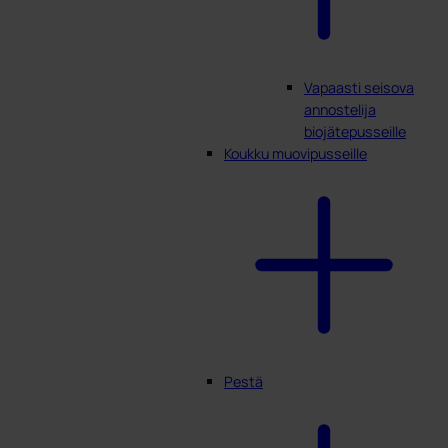
Vapaasti seisova
annostelija
biojätepusseille
Koukku muovipusseille
Pestä