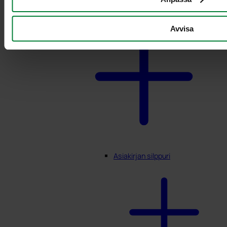
Avvisa
Asiakirjan silppuri