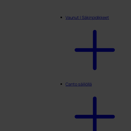
Vaunut | Säkinpidikkeet
Canto säiliöllä