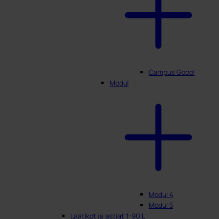
Campus Goool
Modul
Modul 4
Modul 5
Laatikot ja astiat 1-90 L