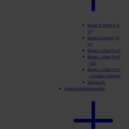
Bagio S short 0,9
m³
Bagio M short 1,8
m³
Bagio L short 3 m³
Bagio L short 3 m³
– DD
Bagio L short 3 m³
– Double chamber
Samba XL
Kaappi biojätepussille