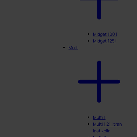
Midget 100 l
Midget 125 l
Multi
Multi 1
Multi 1 21 litran
laatikolla