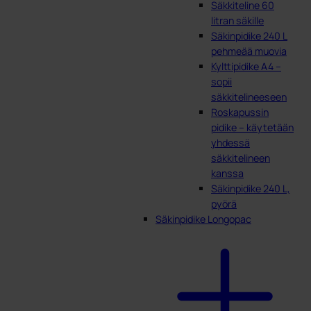
Säkkiteline 60
litran säkille
Säkinpidike 240 L
pehmeää muovia
Kylttipidike A4 –
sopii
säkkitelineeseen
Roskapussin
pidike – käytetään
yhdessä
säkkitelineen
kanssa
Säkinpidike 240 L,
pyörä
Säkinpidike Longopac