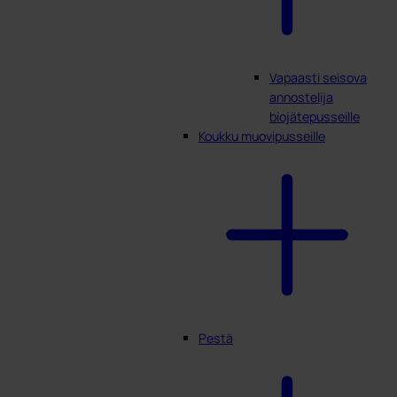
Vapaasti seisova
annostelija
biojätepusseille
Koukku muovipusseille
Pestä