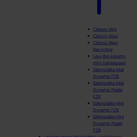
Classic Mini
Classic Maxi
Classic Maxi
Recycling
Levy Bio-kasetin
mini-telineeseen
Säkinpidike Midi
Dynamic FZB
Säkinpidike Midi
Dynamic Pedal
FZB
Säkinpidike Mini
Dynamic FZB
Säkinpidike Mini
Dynamic Pedal
FZB
Lisävarusteet jätekäsittely sisätiloissa