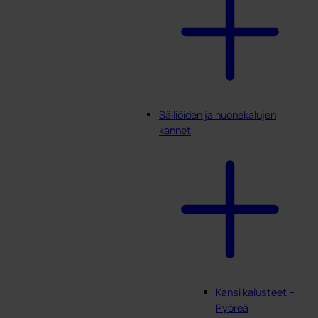
Säiliöiden ja huonekalujen
kannet
Kansi kalusteet –
Pyöreä