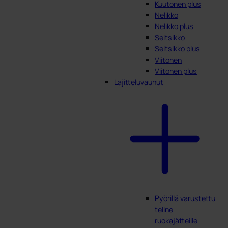
Kuutonen plus
Nelikko
Nelikko plus
Seitsikko
Seitsikko plus
Viitonen
Viitonen plus
Lajitteluvaunut
Pyörillä varustettu
teline
ruokajätteille