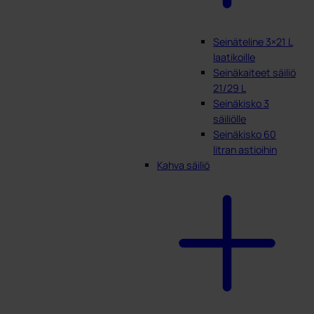
Seinäteline 3×21 L
laatikoille
Seinäkaiteet säiliö
21/29 L
Seinäkisko 3
säiliölle
Seinäkisko 60
litran astioihin
Kahva säiliö