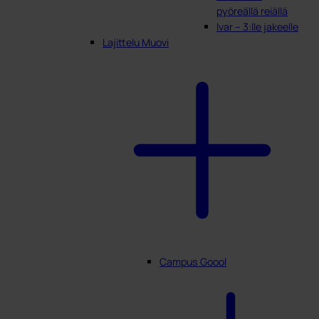
pyöreällä reiällä
Ivar – 3:lle jakeelle
Lajittelu Muovi
Campus Goool