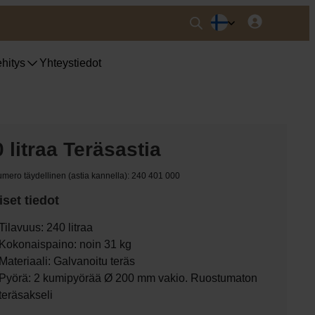
hitys
Yhteystiedot
 litraa Teräsastia
mero täydellinen (astia kannella): 240 401 000
set tiedot
Tilavuus: 240 litraa
Kokonaispaino: noin 31 kg
Materiaali: Galvanoitu teräs
Pyörä: 2 kumipyörää Ø 200 mm vakio. Ruostumaton
teräsakseli