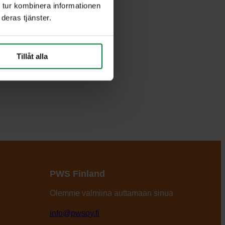
 tur kombinera informationen
deras tjänster.
Tillåt alla
PWS Finland
Olemme valmiina auttamaan sinua
info@pwsoy.fi