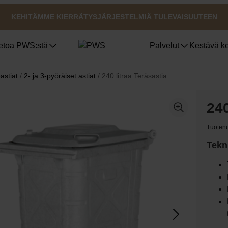
KEHITÄMME KIERRÄTYSJÄRJESTELMIÄ TULEVAISUUTEEN
etoa PWS:stä
Palvelut
Kestävä ke
astiat
/
2- ja 3-pyöräiset astiat
/ 240 litraa Teräsastia
Jäteastiat
Sertifioinnit, laatu ja ergonomia
PWS kantaa vastuuta ympäristöstä
240
Bio Select
Duo Select
Tuotenu
Quattro Select
Tekni
Pohjasta tyhjennettävät säiliöt
UWS
Astiatalli astiat ulkotiloihin
Julkiset tilat