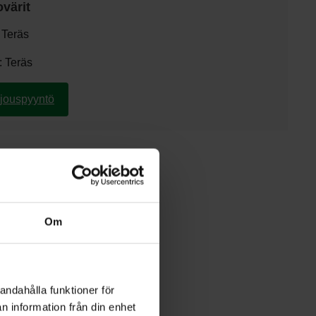
ovärit
 Teräs
: Teräs
rjouspyyntö
Om
andahålla funktioner för
n information från din enhet