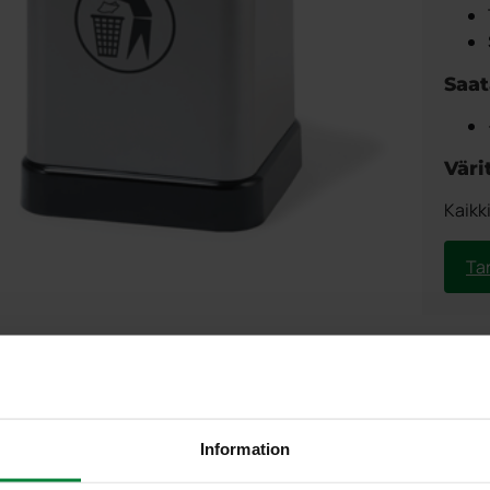
Saat
Väri
Kaikk
Ta
Information