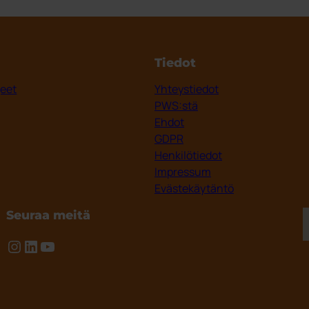
Tiedot
jeet
Yhteystiedot
PWS:stä
Ehdot
GDPR
Henkilötiedot
Impressum
Evästekäytäntö
Seuraa meitä
Instagram
LinkedIn
YouTube