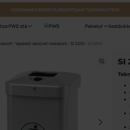
KEHITÄMME KIERRÄTYSJÄRJESTELMIÄ TULEVAISUUTEEN
etoa PWS:stä
Palvelut
Kestävä k
kakorit
/
Vapaasti seisovat roskakorit
/
SI 2200
/ SI 2200
Jäteastiat
Sertifioinnit, laatu ja ergonomia
PWS kantaa vastuuta ympäristöstä
SI
Bio Select
Duo Select
Tekn
Quattro Select
Pohjasta tyhjennettävät säiliöt
UWS
Astiatalli astiat ulkotiloihin
Julkiset tilat