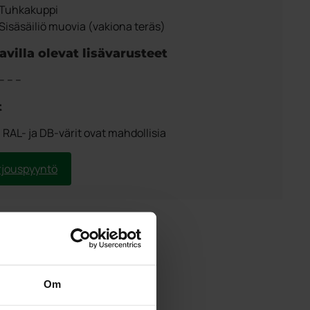
Tuhkakuppi
Sisäsäiliö muovia (vakiona teräs)
avilla olevat lisävarusteet
– – –
t
i RAL- ja DB-värit ovat mahdollisia
rjouspyyntö
Om