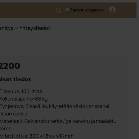
ehitys
Yhteystiedot
 2200
iset tiedot
Tilavuus: 100 litraa
Kokonaispaino: 66 kg
Tyhjennys: Sisäsäiliö, käytetään säkin kanssa tai
ilman säkkiä
Materiaali: Galvanoitu teräs / galvanoitu ja maalattu
teräs
Mitat k x l x s: 800 x 484 x 484 mm