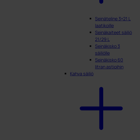
Seinäteline 3×21 L
laatikoille
Seinäkaiteet säiliö
21/29 L
Seinäkisko 3
säiliölle
Seinäkisko 60
litran astioihin
Kahva säiliö