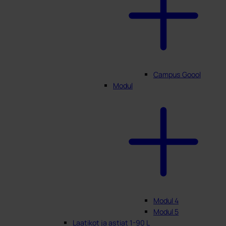
Campus Goool
Modul
Modul 4
Modul 5
Laatikot ja astiat 1-90 L