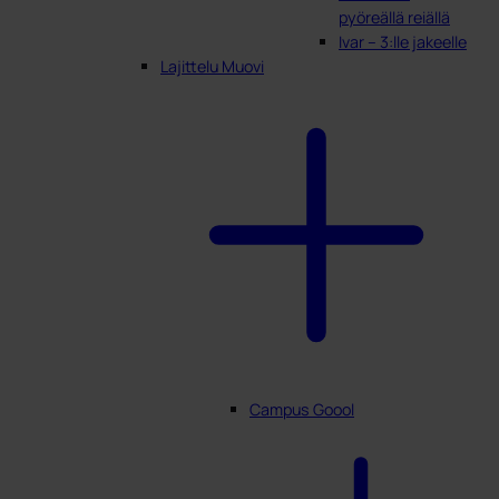
pyöreällä reiällä
Ivar – 3:lle jakeelle
Lajittelu Muovi
Campus Goool