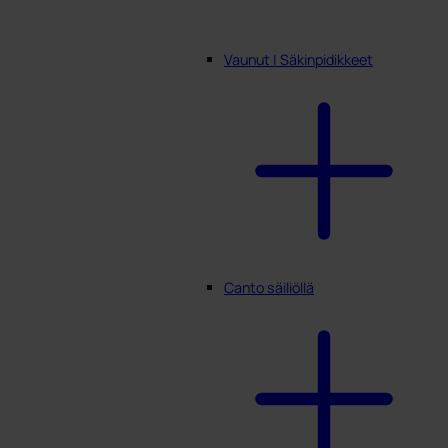
Vaunut | Säkinpidikkeet
Canto säiliöllä