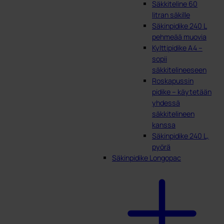
Säkkiteline 60
litran säkille
Säkinpidike 240 L
pehmeää muovia
Kylttipidike A4 –
sopii
säkkitelineeseen
Roskapussin
pidike – käytetään
yhdessä
säkkitelineen
kanssa
Säkinpidike 240 L,
pyörä
Säkinpidike Longopac