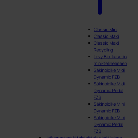
Classic Mini
Classic Maxi
Classic Maxi
Recycling
Levy Bio-kasetin
mini-telineeseen
Säkinpidike Midi
Dynamic FZB
Säkinpidike Midi
Dynamic Pedal
FZB
Säkinpidike Mini
Dynamic FZB
Säkinpidike Mini
Dynamic Pedal
FZB
Lisävarusteet jätekäsittely sisätiloissa