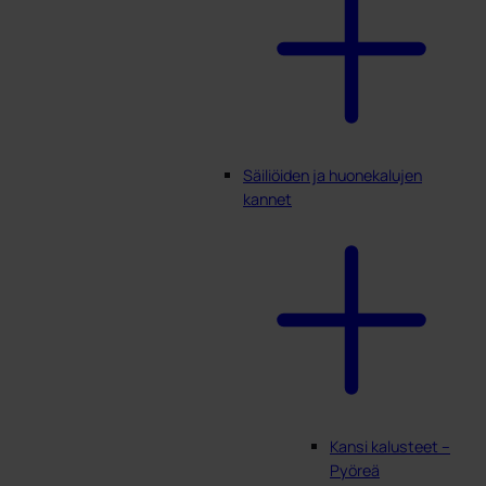
Säiliöiden ja huonekalujen
kannet
Kansi kalusteet –
Pyöreä