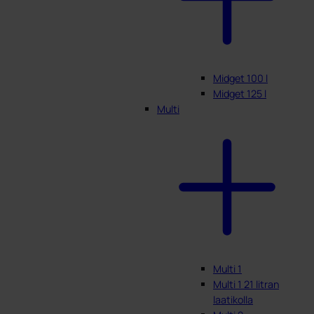
Midget 100 l
Midget 125 l
Multi
Multi 1
Multi 1 21 litran
laatikolla