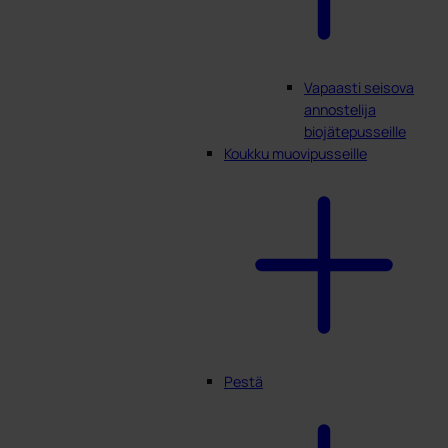
Vapaasti seisova
annostelija
biojätepusseille
Koukku muovipusseille
Pestä