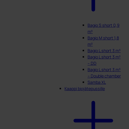
Bagio S short 0,9
m³
Bagio M short 1,8
m³
Bagio L short 3 m³
Bagio L short 3 m³
– DD
Bagio L short 3 m³
– Double chamber
Samba XL
Kaappi biojätepussille