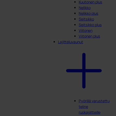
Kuutonen plus
Nelikko
Nelikko plus
Seitsikko
Seitsikko plus
Viitonen
Viitonen plus
Lajitteluvaunut
Pyörillä varustettu
teline
ruokajätteille