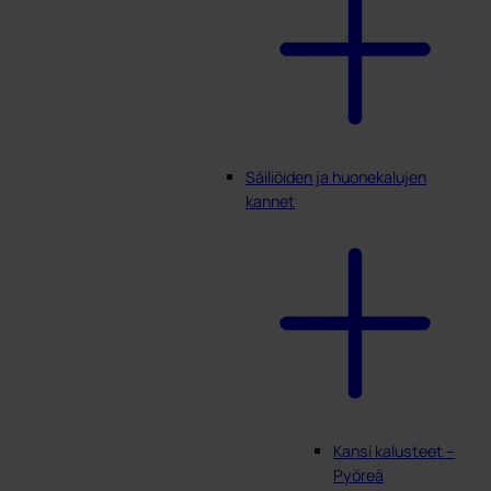
Säiliöiden ja huonekalujen
kannet
Kansi kalusteet –
Pyöreä