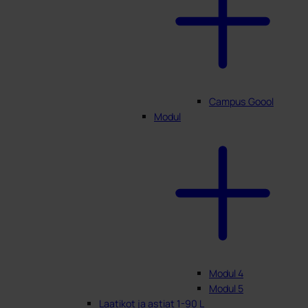
Campus Goool
Modul
Modul 4
Modul 5
Laatikot ja astiat 1-90 L