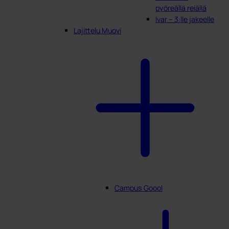
pyöreällä reiällä
Ivar – 3:lle jakeelle
Lajittelu Muovi
Campus Goool