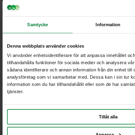
Samtycke
Information
Classic Mini
Classic Maxi
Classic Maxi
Denna webbplats använder cookies
Recycling
Levy Bio-kasetin
Vi använder enhetsidentifierare för att anpassa innehållet oc
mini-telineeseen
tillhandahålla funktioner för sociala medier och analysera vår
Säkinpidike Midi
sådana identifierare och annan information från din enhet til
Dynamic FZB
analysföretag som vi samarbetar med. Dessa kan i sin tur 
Säkinpidike Midi
information som du har tillhandahållit eller som de har samla
Dynamic Pedal
tjänster.
FZB
Säkinpidike Mini
Dynamic FZB
Säkinpidike Mini
Tillåt alla
Dynamic Pedal
FZB
Anpassa
Lisävarusteet jätekäsittely sisätiloissa