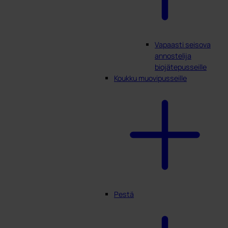
Vapaasti seisova
annostelija
biojätepusseille
Koukku muovipusseille
Pestä