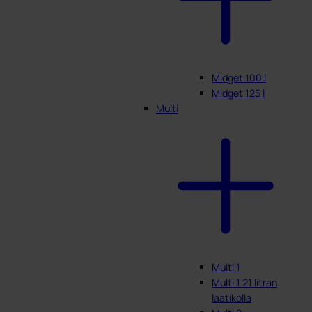
Midget 100 l
Midget 125 l
Multi
Multi 1
Multi 1 21 litran
laatikolla