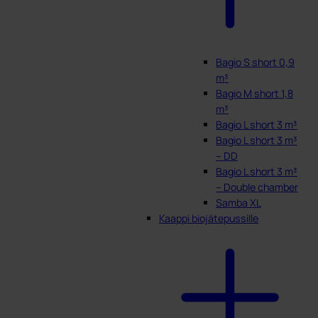
Bagio S short 0,9
m³
Bagio M short 1,8
m³
Bagio L short 3 m³
Bagio L short 3 m³
– DD
Bagio L short 3 m³
– Double chamber
Samba XL
Kaappi biojätepussille