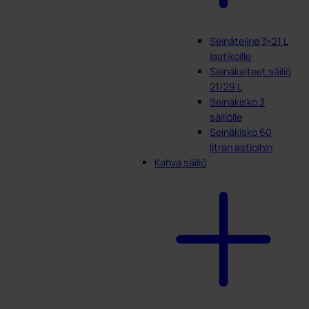
Seinäteline 3×21 L
laatikoille
Seinäkaiteet säiliö
21/29 L
Seinäkisko 3
säiliölle
Seinäkisko 60
litran astioihin
Kahva säiliö