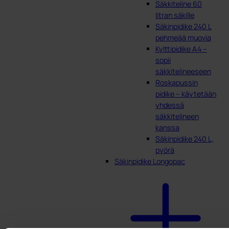
Säkkiteline 60
litran säkille
Säkinpidike 240 L
pehmeää muovia
Kylttipidike A4 –
sopii
säkkitelineeseen
Roskapussin
pidike – käytetään
yhdessä
säkkitelineen
kanssa
Säkinpidike 240 L,
pyörä
Säkinpidike Longopac