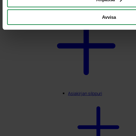
Avvisa
Asiakirjan silppuri