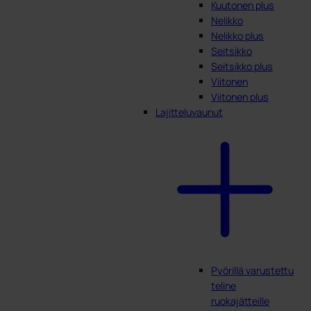
Kuutonen plus
Nelikko
Nelikko plus
Seitsikko
Seitsikko plus
Viitonen
Viitonen plus
Lajitteluvaunut
Pyörillä varustettu
teline
ruokajätteille