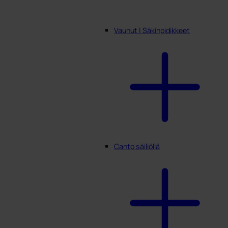
Vaunut | Säkinpidikkeet
Canto säiliöllä