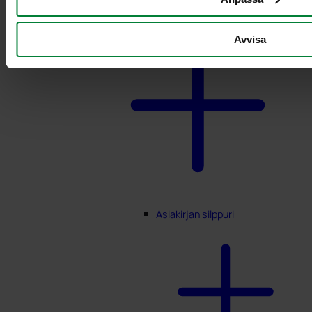
Avvisa
Asiakirjan silppuri