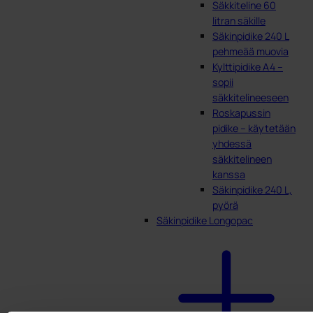
Säkkiteline 60
litran säkille
Säkinpidike 240 L
pehmeää muovia
Kylttipidike A4 –
sopii
säkkitelineeseen
Roskapussin
pidike – käytetään
yhdessä
säkkitelineen
kanssa
Säkinpidike 240 L,
pyörä
Säkinpidike Longopac