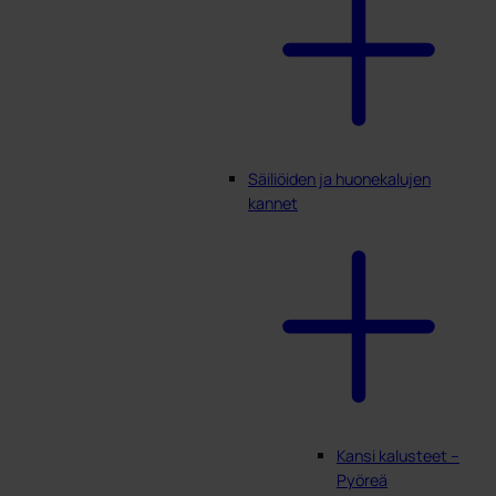
Säiliöiden ja huonekalujen
kannet
Kansi kalusteet –
Pyöreä