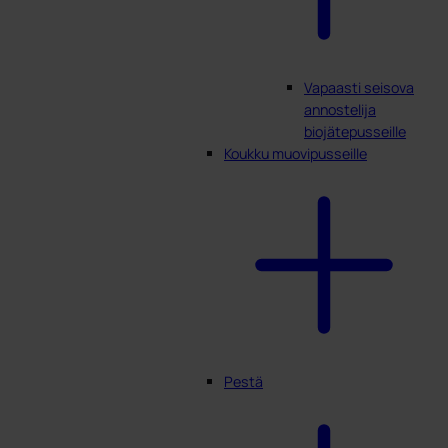
Vapaasti seisova
annostelija
biojätepusseille
Koukku muovipusseille
Pestä