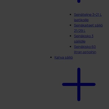
Seinäteline 3×21 L
laatikoille
Seinäkaiteet säiliö
21/29 L
Seinäkisko 3
säiliölle
Seinäkisko 60
litran astioihin
Kahva säiliö