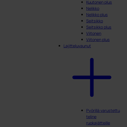
Kuutonen plus
Nelikko
Nelikko plus
Seitsikko
Seitsikko plus
Viitonen
Viitonen plus
Lajitteluvaunut
Pyörillä varustettu
teline
ruokajätteille