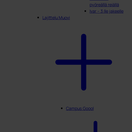
pyöreällä reiällä
Ivar – 3:lle jakeelle
Lajittelu Muovi
Campus Goool