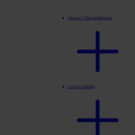
Vaunut | Säkinpidikkeet
Canto säiliöllä