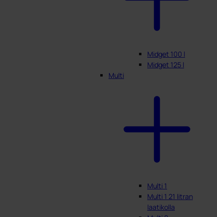
Midget 100 l
Midget 125 l
Multi
Multi 1
Multi 1 21 litran
laatikolla