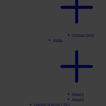
Campus Goool
Modul
Modul 4
Modul 5
Laatikot ja astiat 1-90 L