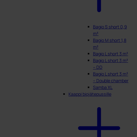
Bagio S short 0,9
m³
Bagio M short 1,8
m³
Bagio L short 3 m³
Bagio L short 3 m³
– DD
Bagio L short 3 m³
– Double chamber
Samba XL
Kaappi biojätepussille