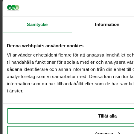
Samtycke
Information
Classic Mini
Classic Maxi
Classic Maxi
Denna webbplats använder cookies
Recycling
Levy Bio-kasetin
Vi använder enhetsidentifierare för att anpassa innehållet oc
mini-telineeseen
tillhandahålla funktioner för sociala medier och analysera vår
Säkinpidike Midi
sådana identifierare och annan information från din enhet til
Dynamic FZB
analysföretag som vi samarbetar med. Dessa kan i sin tur 
Säkinpidike Midi
information som du har tillhandahållit eller som de har samla
Dynamic Pedal
tjänster.
FZB
Säkinpidike Mini
Dynamic FZB
Säkinpidike Mini
Tillåt alla
Dynamic Pedal
FZB
Anpassa
Lisävarusteet jätekäsittely sisätiloissa