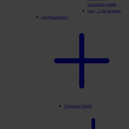
pyöreällä reiällä
Ivar – 3:lle jakeelle
Lajittelu Muovi
Campus Goool