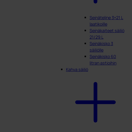
Seinäteline 3×21 L
laatikoille
Seinäkaiteet säiliö
21/29 L
Seinäkisko 3
säiliölle
Seinäkisko 60
litran astioihin
Kahva säiliö