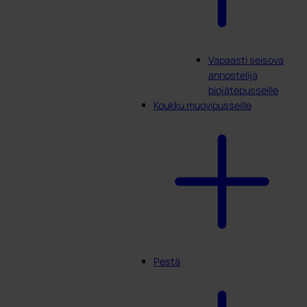
Vapaasti seisova
annostelija
biojätepusseille
Koukku muovipusseille
Pestä