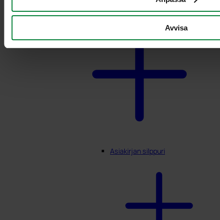
Avvisa
Asiakirjan silppuri