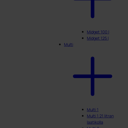
Midget 100 l
Midget 125 l
Multi
Multi 1
Multi 1 21 litran
laatikolla