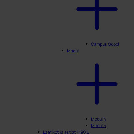
Campus Goool
Modul
Modul 4
Modul 5
Laatikot ja astiat 1-90 L