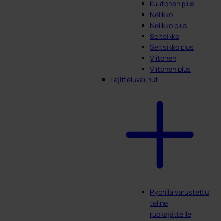
Kuutonen plus
Nelikko
Nelikko plus
Seitsikko
Seitsikko plus
Viitonen
Viitonen plus
Lajitteluvaunut
Pyörillä varustettu
teline
ruokajätteille