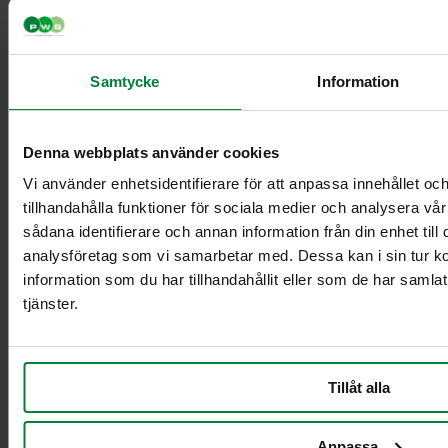
Samtycke
Information
Classic Mini
Classic Maxi
Classic Maxi
Denna webbplats använder cookies
Recycling
Levy Bio-kasetin
Vi använder enhetsidentifierare för att anpassa innehållet oc
mini-telineeseen
tillhandahålla funktioner för sociala medier och analysera vår
Säkinpidike Midi
sådana identifierare och annan information från din enhet til
Dynamic FZB
analysföretag som vi samarbetar med. Dessa kan i sin tur 
Säkinpidike Midi
information som du har tillhandahållit eller som de har samla
Dynamic Pedal
tjänster.
FZB
Säkinpidike Mini
Dynamic FZB
Säkinpidike Mini
Tillåt alla
Dynamic Pedal
FZB
Anpassa
Lisävarusteet jätekäsittely sisätiloissa