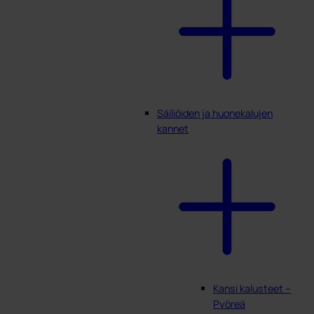
Säiliöiden ja huonekalujen
kannet
Kansi kalusteet –
Pyöreä