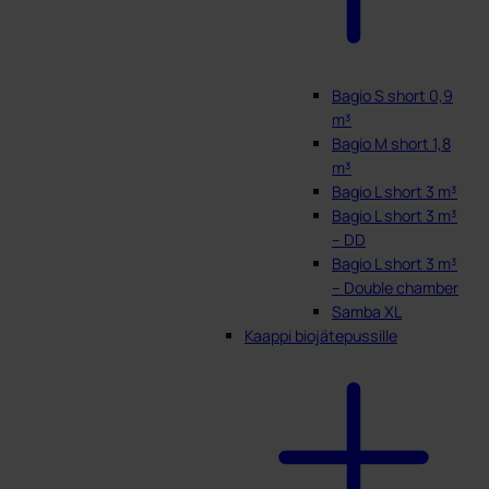
Bagio S short 0,9
m³
Bagio M short 1,8
m³
Bagio L short 3 m³
Bagio L short 3 m³
– DD
Bagio L short 3 m³
– Double chamber
Samba XL
Kaappi biojätepussille