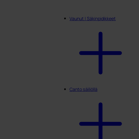
Vaunut | Säkinpidikkeet
Canto säiliöllä