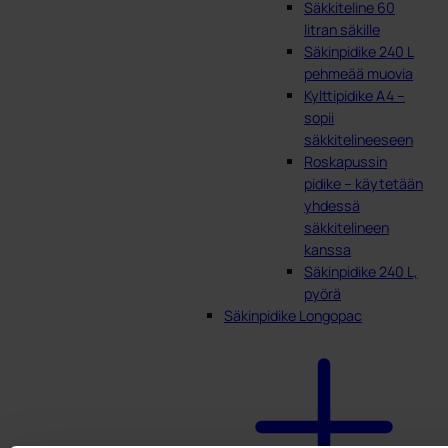
Säkkiteline 60
litran säkille
Säkinpidike 240 L
pehmeää muovia
Kylttipidike A4 –
sopii
säkkitelineeseen
Roskapussin
pidike – käytetään
yhdessä
säkkitelineen
kanssa
Säkinpidike 240 L,
pyörä
Säkinpidike Longopac