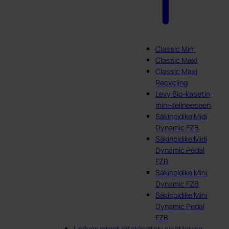
Classic Mini
Classic Maxi
Classic Maxi
Recycling
Levy Bio-kasetin
mini-telineeseen
Säkinpidike Midi
Dynamic FZB
Säkinpidike Midi
Dynamic Pedal
FZB
Säkinpidike Mini
Dynamic FZB
Säkinpidike Mini
Dynamic Pedal
FZB
Lisävarusteet jätekäsittely sisätiloissa