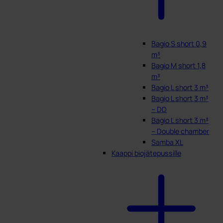
Bagio S short 0,9
m³
Bagio M short 1,8
m³
Bagio L short 3 m³
Bagio L short 3 m³
– DD
Bagio L short 3 m³
– Double chamber
Samba XL
Kaappi biojätepussille