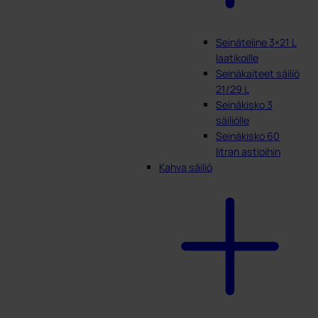
Seinäteline 3×21 L
laatikoille
Seinäkaiteet säiliö
21/29 L
Seinäkisko 3
säiliölle
Seinäkisko 60
litran astioihin
Kahva säiliö