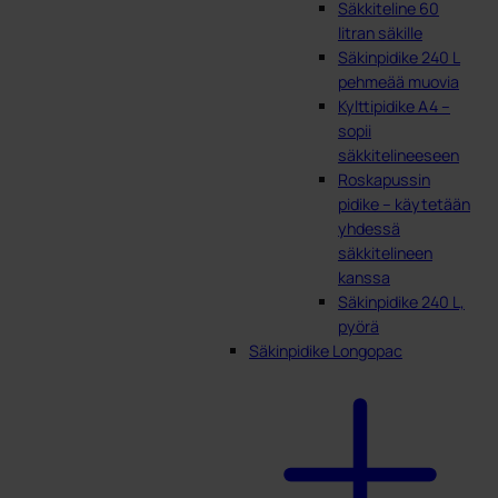
Säkkiteline 60
litran säkille
Säkinpidike 240 L
pehmeää muovia
Kylttipidike A4 –
sopii
säkkitelineeseen
Roskapussin
pidike – käytetään
yhdessä
säkkitelineen
kanssa
Säkinpidike 240 L,
pyörä
Säkinpidike Longopac