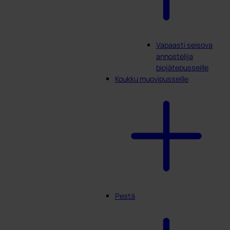
Vapaasti seisova
annostelija
biojätepusseille
Koukku muovipusseille
Pestä