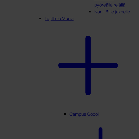
pyöreällä reiällä
Ivar – 3:lle jakeelle
Lajittelu Muovi
Campus Goool