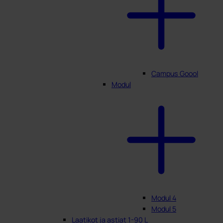
Campus Goool
Modul
Modul 4
Modul 5
Laatikot ja astiat 1-90 L