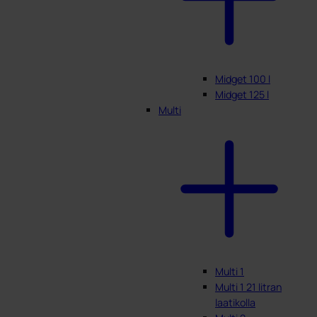
Midget 100 l
Midget 125 l
Multi
Multi 1
Multi 1 21 litran
laatikolla