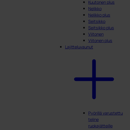
Kuutonen plus
Nelikko
Nelikko plus
Seitsikko
Seitsikko plus
Viitonen
Viitonen plus
Lajitteluvaunut
Pyörillä varustettu
teline
ruokajätteille