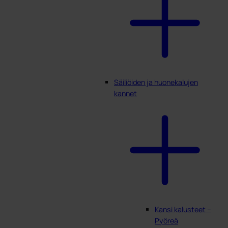
Säiliöiden ja huonekalujen
kannet
Kansi kalusteet –
Pyöreä