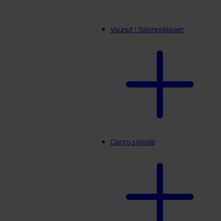
Vaunut | Säkinpidikkeet
Canto säiliöllä