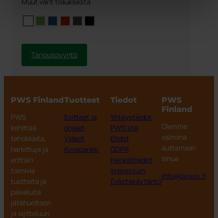
Muut värit tilauksesta
Tarjouspyyntö
PWS Finland
Tuotteet
Tiedot
PWS
Finland
PWS
Esitteet ja
Yhteystiedot
Olemme
kehittää
ohjeet
PWS:stä
valmiina
tehokkaita,
Videot
Ehdot
auttamaan
harkittuja ja
Kuvapankki
GDPR
sinua
erittäin
Henkilötiedot
toimivia
Impressum
info@pwsoy.fi
tuotteita ja
Evästekäytäntö
palveluita
jätehuoltoon
ja lajitteluun.