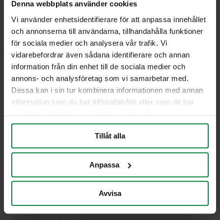
Denna webbplats använder cookies
Tuotenumero 8095 000 XXX
Vi använder enhetsidentifierare för att anpassa innehållet
Tekniset tiedot
och annonserna till användarna, tillhandahålla funktioner
Tilavuus: 21 litraa
för sociala medier och analysera vår trafik. Vi
Mitat (pxlxk): 374 x 265 x 275 mm
vidarebefordrar även sådana identifierare och annan
Materiaali: Muovi (kierrätyskelpoinen PP)
information från din enhet till de sociala medier och
Saatavilla olevat lisävarusteet
annons- och analysföretag som vi samarbetar med.
Dessa kan i sin tur kombinera informationen med annan
Kansi
information som du har tillhandahållit eller som de har
Kantokahva helpottamaan kuljettamista
samlat in när du har använt deras tjänster.
Kuppi 1 litra
2 litran säiliö
Tillåt alla
Merkinnät / tarrat
Seinäkiskot,
linkki seinäkiskoihin tässä
Värit:
Anpassa
Varastossa Harmaa, valkoinen ja punainen
Avvisa