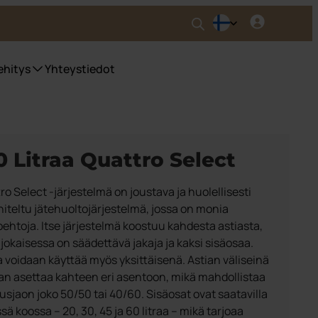
ehitys
Yhteystiedot
0 Litraa Quattro Select
ro Select -järjestelmä on joustava ja huolellisesti
iteltu jätehuoltojärjestelmä, jossa on monia
oehtoja. Itse järjestelmä koostuu kahdesta astiasta,
 jokaisessa on säädettävä jakaja ja kaksi sisäosaa.
a voidaan käyttää myös yksittäisenä. Astian väliseinä
an asettaa kahteen eri asentoon, mikä mahdollistaa
uusjaon joko 50/50 tai 40/60. Sisäosat ovat saatavilla
sä koossa – 20, 30, 45 ja 60 litraa – mikä tarjoaa