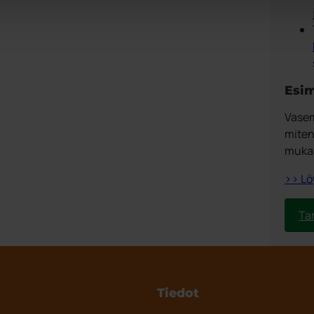
Esim
Vasem
miten
mukaan
>> Lö
Ta
Tiedot