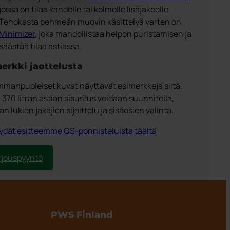
jossa on tilaa kahdelle tai kolmelle lisäjakeelle.
Tehokasta pehmeän muovin käsittelyä varten on
Minimizer
, joka mahdollistaa helpon puristamisen ja
säästää tilaa astiassa.
erkki jaottelusta
manpuoleiset kuvat näyttävät esimerkkejä siitä,
 370 litran astian sisustus voidaan suunnitella,
 lukien jakajien sijoittelu ja sisäosien valinta.
ydät esitteemme QS-ponnisteluista täältä
rjouspyyntö
PWS Finland