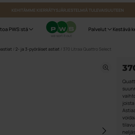
KEHITÄMME KIERRÄTYSJÄRJESTELMIÄ TULEVAISUUTEEN
etoa PWS:stä
Palvelut
Kestävä k
eastiat
/
2- ja 3-pyöräiset astiat
/ 370 Litraa Quattro Select
Jäteastiat
Sertifioinnit, laatu ja ergonomia
PWS kantaa vastuuta ympäristöstä
37
Bio Select
Duo Select
Quatt
Quattro Select
Pohjasta tyhjennettävät säiliöt
suunn
vaiht
UWS
joista
Astiatalli astiat ulkotiloihin
Astia
Julkiset tilat
voida
tilav
neljäs