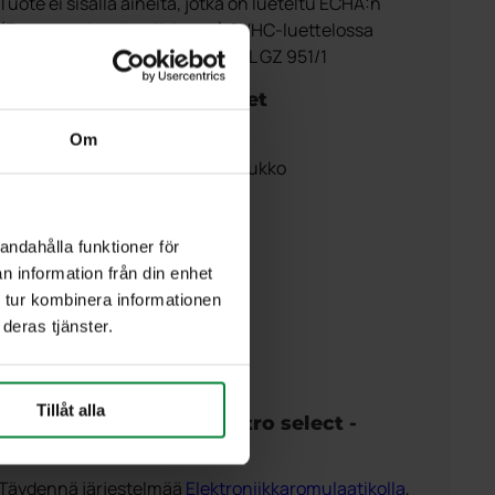
Tuote ei sisällä aineita, jotka on lueteltu ECHA:n
(Euroopan kemikaalivirasto) SVHC-luettelossa
Sertifioitu EN840 mukaan ja RAL GZ 951/1
avilla olevat lisävarusteet
Universalclip
Om
Kansi, jossa lasinkeräysaukko/lukko
Lukitusrauta riippulukolle
Aukko pakkauksille
Kupuaukko paperille
andahålla funktioner för
Kansi kannessa
n information från din enhet
Äänenvaimennus
 tur kombinera informationen
Väliseinä
deras tjänster.
Profilointi
RFID-järjestelmä
Tillåt alla
ä enemmän hyötyä quattro select -
estelmästä
Täydennä järjestelmää
Elektroniikkaromulaatikolla
,