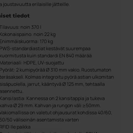
 joustavuutta erilaisille jätteille.
iset tiedot
Tilavuus: noin 370 l
Kokonaispaino: noin 22 kg
Enimmäiskuorma: 170 kg
PWS-standardiastiat kestävät suurempaa
kuormitusta kuin standardi EN 840 määrää
Materiaali: HDPE, UV-suojattu
Pyörät: 2 kumipyörää Ø 310 mm vakio. Ruostumaton
teräsakseli. Kolmas integroitu pyörä astian ulkomitan
sisäpuolella, jarrut, kääntyvä Ø 125 mm, tehtaalla
asennettu.
Kansi/astia: Kannessa on 2 kansitappia ja tukeva
kahva Ø 29 mm. Kahvan ja rungon väli ≥50mm.
Vakiomallissa on valetut ohjausurat kohdissa 40/60,
50/50 väliseinän asentamista varten
RFID:lle paikka