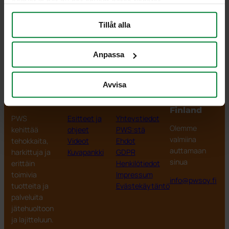
samlat in när du har använt deras tjänster.
Tuotenumero 968916
Tillåt alla
sisämitat 170×240
Tarjouspyyntö
Anpassa
Avvisa
PWS Finland
Tuotteet
Tiedot
PWS
Finland
PWS
Esitteet ja
Yhteystiedot
Olemme
kehittää
ohjeet
PWS:stä
valmiina
tehokkaita,
Videot
Ehdot
auttamaan
harkittuja ja
Kuvapankki
GDPR
sinua
erittäin
Henkilötiedot
toimivia
Impressum
info@pwsoy.fi
tuotteita ja
Evästekäytäntö
palveluita
jätehuoltoon
ja lajitteluun.