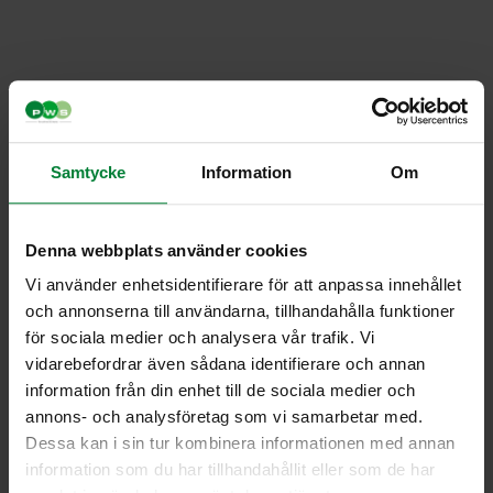
Samtycke
Information
Om
Denna webbplats använder cookies
Vi använder enhetsidentifierare för att anpassa innehållet
och annonserna till användarna, tillhandahålla funktioner
för sociala medier och analysera vår trafik. Vi
vidarebefordrar även sådana identifierare och annan
information från din enhet till de sociala medier och
annons- och analysföretag som vi samarbetar med.
Tarra Canto tidningar
Dessa kan i sin tur kombinera informationen med annan
30 litraa
information som du har tillhandahållit eller som de har