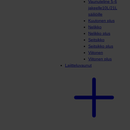
Vaunuteline 5-6
jakeelle10L/21L
säiliöille
Kuutonen plus
Nelikko
Nelikko plus
Seitsikko
Seitsikko plus
Viitonen
Viitonen plus
Lajitteluvaunut