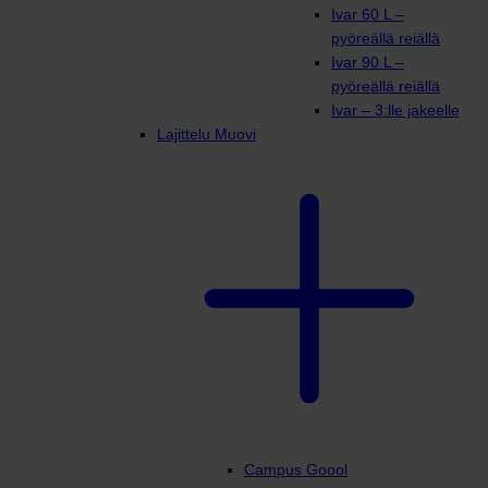
Ivar 60 L –
pyöreällä reiällä
Ivar 90 L –
pyöreällä reiällä
Ivar – 3:lle jakeelle
Lajittelu Muovi
Campus Goool