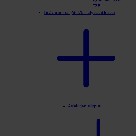
FZB
Lisävarusteet jätekäsittely sisätiloissa
Asiakirjan silppuri