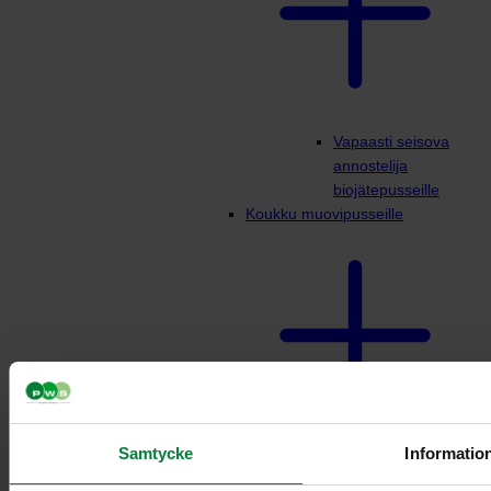
Vapaasti seisova
annostelija
biojätepusseille
Koukku muovipusseille
Samtycke
Informatio
Pestä