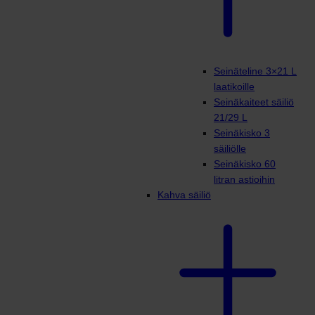
Seinäteline 3×21 L
laatikoille
Seinäkaiteet säiliö
21/29 L
Seinäkisko 3
säiliölle
Seinäkisko 60
litran astioihin
Kahva säiliö