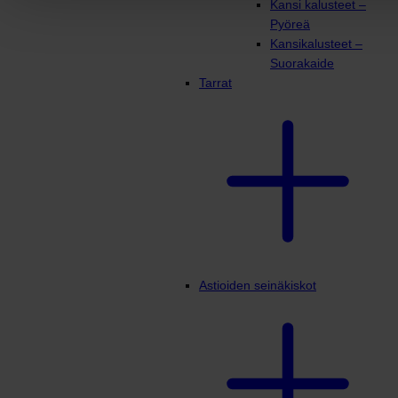
Kansi kalusteet –
Pyöreä
Kansikalusteet –
Suorakaide
Tarrat
Astioiden seinäkiskot