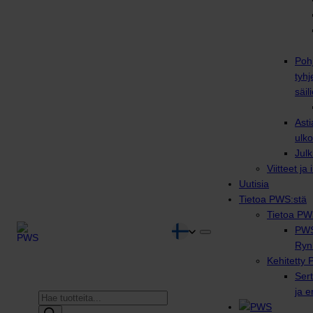
Poh
tyhj
säili
Asti
ulko
Julk
Viitteet ja
Uutisia
Tietoa PWS:stä
Tietoa PW
PWS
Ryn
Kehitetty 
Sert
ja 
Products
search