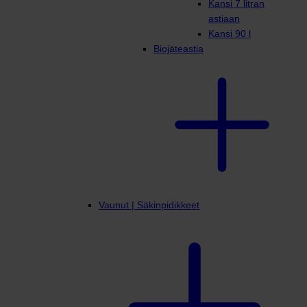
Kansi 7 litran
astiaan
Kansi 90 l
Biojäteastia
Vaunut | Säkinpidikkeet