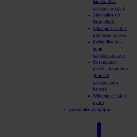
kiinnitettävä
säkkiteline 125 L
Säkkiteline 60
litran säkille
Säkinpidike 240 L
pehmeää muovia
Kylttipidike A4 –
sopii
säkkitelineeseen
Roskapussin
pidike – käytetään
yhdessä
säkkitelineen
kanssa
Säkinpidike 240 L,
pyörä
Säkinpidike Longopac