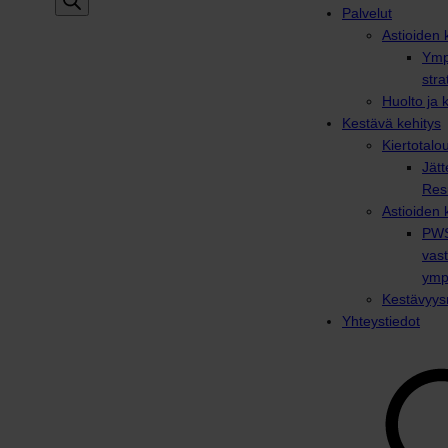
Palvelut
Astioiden k
Ymp
stra
Huolto ja 
Kestävä kehitys
Kiertotalo
Jätt
Res
Astioiden 
PWS
vas
ymp
Kestävyysr
Yhteystiedot