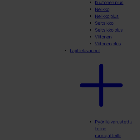
Kuutonen plus
Nelikko
Nelikko plus
Seitsikko
Seitsikko plus
Viitonen
Viitonen plus
Lajitteluvaunut
Pyörillä varustettu
teline
ruokajätteille