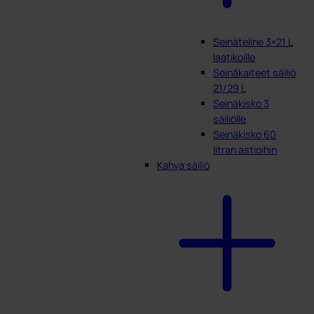
Seinäteline 3×21 L
laatikoille
Seinäkaiteet säiliö
21/29 L
Seinäkisko 3
säiliölle
Seinäkisko 60
litran astioihin
Kahva säiliö