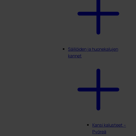
Säiliöiden ja huonekalujen
kannet
Kansi kalusteet –
Pyöreä