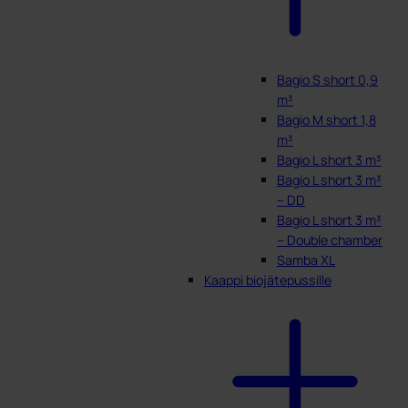
Bagio S short 0,9
m³
Bagio M short 1,8
m³
Bagio L short 3 m³
Bagio L short 3 m³
– DD
Bagio L short 3 m³
– Double chamber
Samba XL
Kaappi biojätepussille