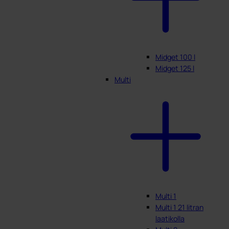
Midget 100 l
Midget 125 l
Multi
Multi 1
Multi 1 21 litran
laatikolla