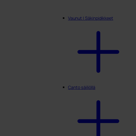
Vaunut | Säkinpidikkeet
Canto säiliöllä