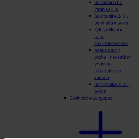
Säkkiteline 60
litran säkille
Säkinpidike 240 L
pehmeää muovia
Kylttipidike A4 –
sopii
säkkitelineeseen
Roskapussin
pidike – käytetään
yhdessä
säkkitelineen
kanssa
Säkinpidike 240 L,
pyörä
Säkinpidike Longopac