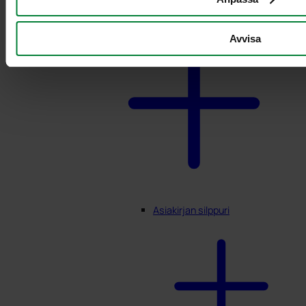
Avvisa
Asiakirjan silppuri