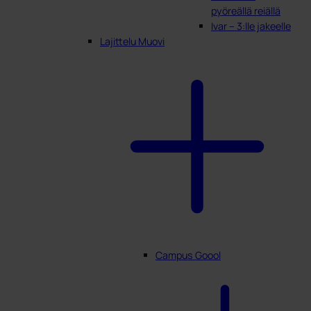
pyöreällä reiällä
Ivar – 3:lle jakeelle
Lajittelu Muovi
Campus Goool