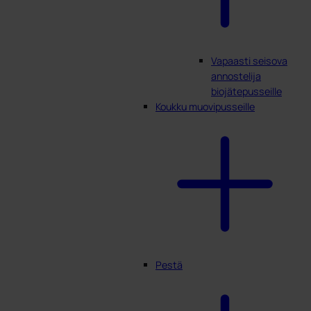
Vapaasti seisova
annostelija
biojätepusseille
Koukku muovipusseille
Pestä