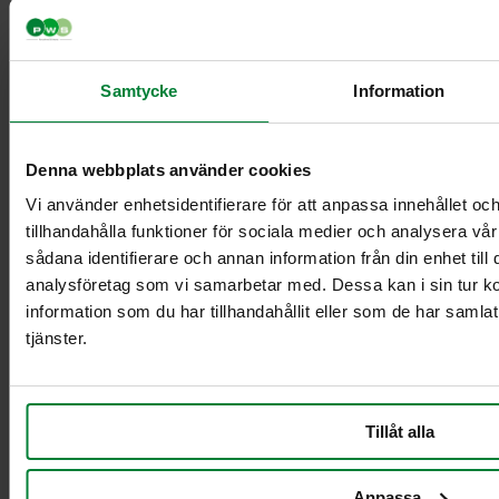
Samtycke
Information
Classic Mini
Classic Maxi
Classic Maxi
Denna webbplats använder cookies
Recycling
Levy Bio-kasetin
Vi använder enhetsidentifierare för att anpassa innehållet oc
mini-telineeseen
tillhandahålla funktioner för sociala medier och analysera vår
Säkinpidike Midi
sådana identifierare och annan information från din enhet til
Dynamic FZB
analysföretag som vi samarbetar med. Dessa kan i sin tur 
Säkinpidike Midi
information som du har tillhandahållit eller som de har samla
Dynamic Pedal
tjänster.
FZB
Säkinpidike Mini
Dynamic FZB
Säkinpidike Mini
Tillåt alla
Dynamic Pedal
FZB
Anpassa
Lisävarusteet jätekäsittely sisätiloissa