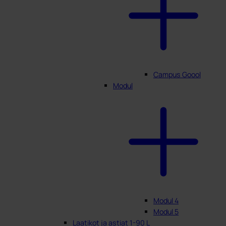
Campus Goool
Modul
Modul 4
Modul 5
Laatikot ja astiat 1-90 L