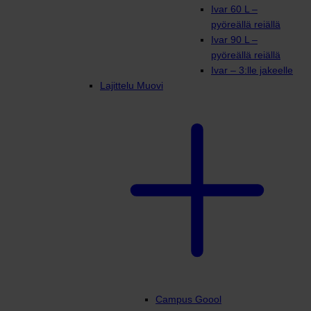
Ivar 60 L –
pyöreällä reiällä
Ivar 90 L –
pyöreällä reiällä
Ivar – 3:lle jakeelle
Lajittelu Muovi
Campus Goool