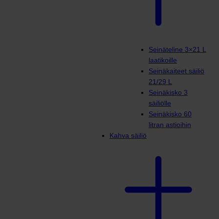
Seinäteline 3×21 L
laatikoille
Seinäkaiteet säiliö
21/29 L
Seinäkisko 3
säiliölle
Seinäkisko 60
litran astioihin
Kahva säiliö