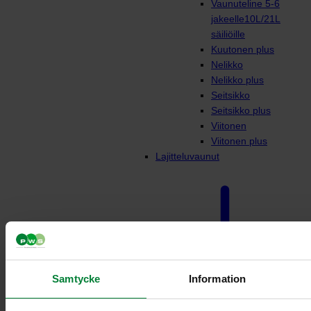
Vaunuteline 5-6
jakeelle10L/21L
säiliöille
Kuutonen plus
Nelikko
Nelikko plus
Seitsikko
Seitsikko plus
Viitonen
Viitonen plus
Lajitteluvaunut
Samtycke
Information