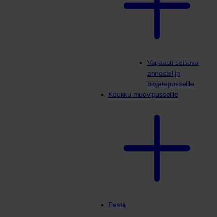
Vapaasti seisova
annostelija
biojätepusseille
Koukku muovipusseille
Pestä