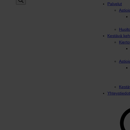
Palvelut
Astioi
Huolto
Kestävä keh
Kiert
Astioi
Kestä
Yhteystiedot