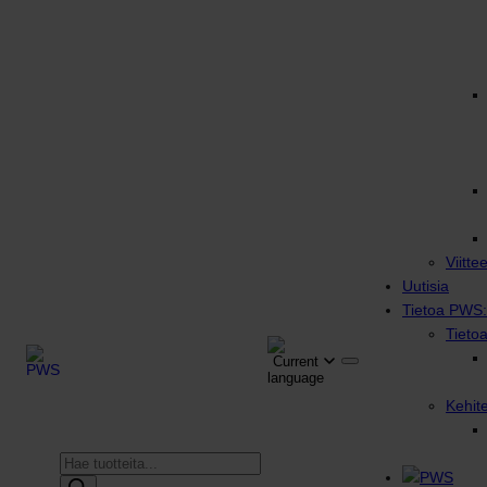
Viitte
Uutisia
Tietoa PWS:
Tieto
Kehit
Products
search