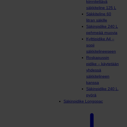
kiinnitettävä
säkkiteline 125 L
Säkkiteline 60
litran säkille
Säkinpidike 240 L
pehmeää muovia
Kylttipidike A4 –
sopii
säkkitelineeseen
Roskapussin
pidike – käytetään
yhdessä
säkkitelineen
kanssa
Säkinpidike 240 L,
pyörä
Säkinpidike Longopac