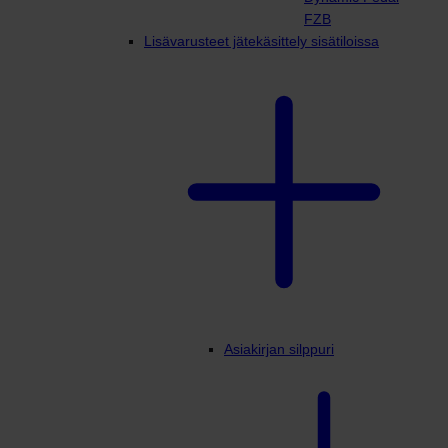
FZB
Lisävarusteet jätekäsittely sisätiloissa
Asiakirjan silppuri