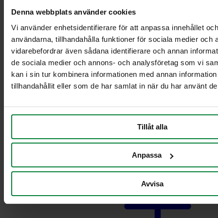
Pyörillä varustettu
Denna webbplats använder cookies
teline ruokajätteille
Vaunut säiliöille 2 x
Vi använder enhetsidentifierare för att anpassa innehållet och
21-29L
användarna, tillhandahålla funktioner för sociala medier och a
Vaunut säiliöille 2 x
vidarebefordrar även sådana identifierare och annan informatio
60L
de sociala medier och annons- och analysföretag som vi s
Vaunut säiliöille 2 x
kan i sin tur kombinera informationen med annan informatio
90 L
tillhandahållit eller som de har samlat in när du har använt de
Vaunut säiliöille
21-29L
Vaunut säiliöille 60
L
Tillåt alla
Vaunut säiliöille 90
L
Pahvinkeräysvaunu
Anpassa
Avvisa