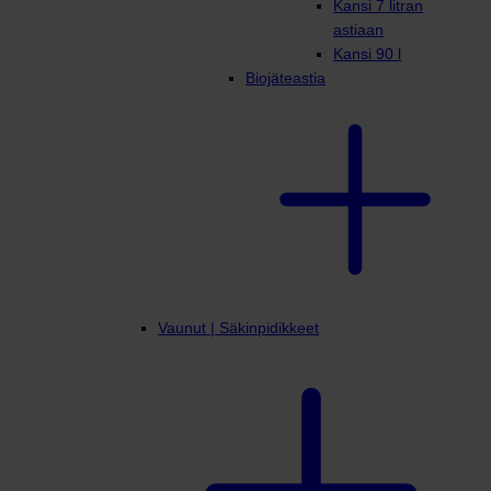
Kansi 7 litran
astiaan
Kansi 90 l
Biojäteastia
Vaunut | Säkinpidikkeet