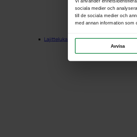
Vi använder enhetsidentifierar
sociala medier och analysera 
till de sociala medier och a
med annan information som du 
Lajittelukalusteet Puu
Avvisa