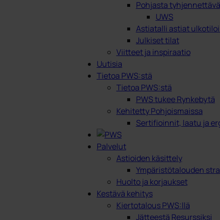
Pohjasta tyhjennettävät
UWS
Astiatalli astiat ulkotilo
Julkiset tilat
Viitteet ja inspiraatio
Uutisia
Tietoa PWS:stä
Tietoa PWS:stä
PWS tukee Rynkebytä
Kehitetty Pohjoismaissa
Sertifioinnit, laatu ja 
Palvelut
Astioiden käsittely
Ympäristötalouden stra
Huolto ja korjaukset
Kestävä kehitys
Kiertotalous PWS:llä
Jätteestä Resurssiksi