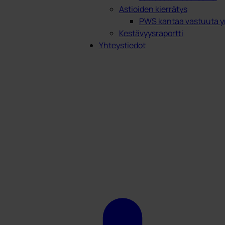
Astioiden kierrätys
PWS kantaa vastuuta y
Kestävyysraportti
Yhteystiedot