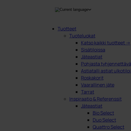
Tuotteet
Tuoteluokat
Products
Katso kaikki tuotteet →
search
Sisätiloissa
Jäteastiat
Pohjasta tyhjennettävät
Astiatalli astiat ulkotilo
Roskakorit
Vaarallinen jäte
Tarrat
Inspiraatio & Referenssit
Jäteastiat
Bio Select
Duo Select
Quattro Select