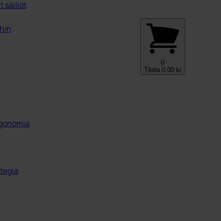
 säiliöt
ihin
0
Tilata
0,00
kr
ergonomia
tegia