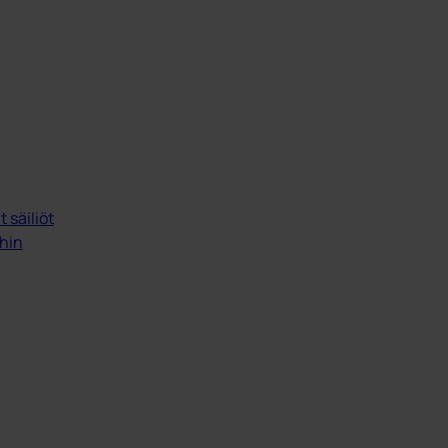
 säiliöt
ihin