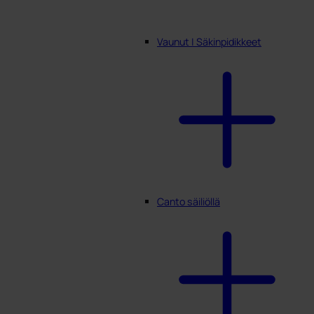
Vaunut | Säkinpidikkeet
Canto säiliöllä