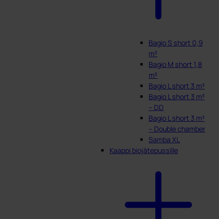
Bagio S short 0,9
m³
Bagio M short 1,8
m³
Bagio L short 3 m³
Bagio L short 3 m³
– DD
Bagio L short 3 m³
– Double chamber
Samba XL
Kaappi biojätepussille