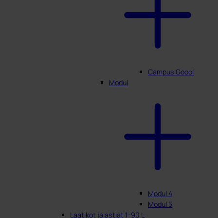
Campus Goool
Modul
Modul 4
Modul 5
Laatikot ja astiat 1-90 L