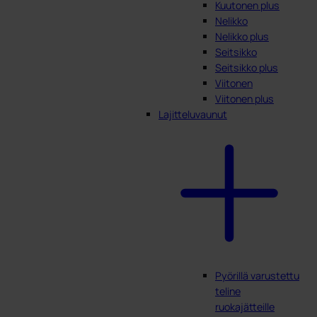
Kuutonen plus
Nelikko
Nelikko plus
Seitsikko
Seitsikko plus
Viitonen
Viitonen plus
Lajitteluvaunut
Pyörillä varustettu
teline
ruokajätteille