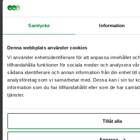
Samtycke
Information
Classic Mini
Classic Maxi
Classic Maxi
Denna webbplats använder cookies
Recycling
Levy Bio-kasetin
Vi använder enhetsidentifierare för att anpassa innehållet oc
mini-telineeseen
tillhandahålla funktioner för sociala medier och analysera vår
Säkinpidike Midi
sådana identifierare och annan information från din enhet til
Dynamic FZB
analysföretag som vi samarbetar med. Dessa kan i sin tur 
Säkinpidike Midi
information som du har tillhandahållit eller som de har samla
Dynamic Pedal
tjänster.
FZB
Säkinpidike Mini
Dynamic FZB
Säkinpidike Mini
Tillåt alla
Dynamic Pedal
FZB
Anpassa
Lisävarusteet jätekäsittely sisätiloissa