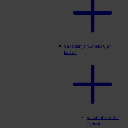
Säiliöiden ja huonekalujen
kannet
Kansi kalusteet –
Pyöreä