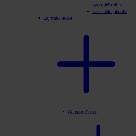
pyöreällä reiällä
Ivar – 3:lle jakeelle
Lajittelu Muovi
Campus Goool