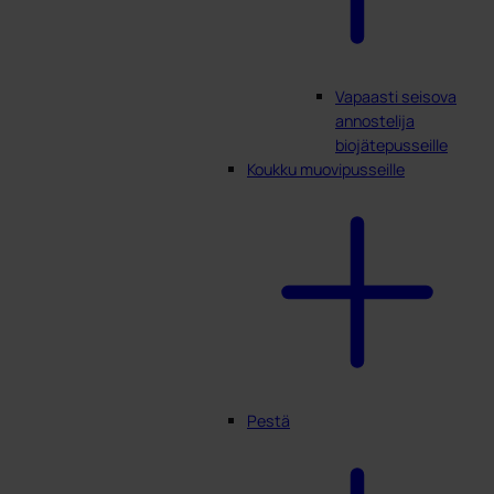
Vapaasti seisova
annostelija
biojätepusseille
Koukku muovipusseille
Pestä