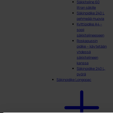
Säkkiteline 60
litran säkille
Säkinpidike 240 L
pehmeää muovia
Kylttipidike A4 –
sopii
säkkitelineeseen
Roskapussin
pidike – käytetään
yhdessä
säkkitelineen
kanssa
Säkinpidike 240 L,
pyörä
Säkinpidike Longopac