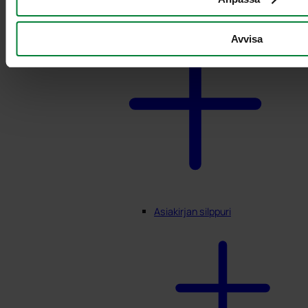
Avvisa
Asiakirjan silppuri