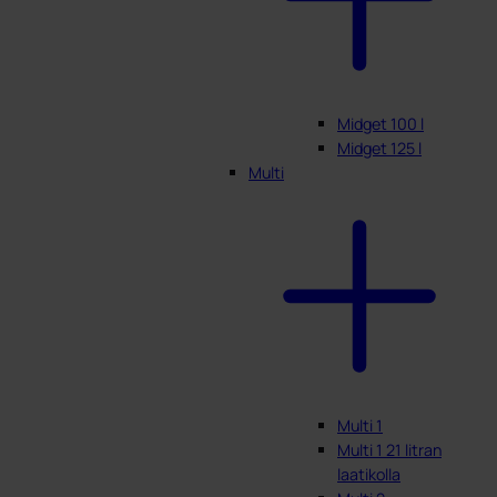
Midget 100 l
Midget 125 l
Multi
Multi 1
Multi 1 21 litran
laatikolla