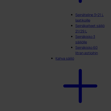
Seinäteline 3×21 L
laatikoille
Seinäkaiteet säiliö
21/29 L
Seinäkisko 3
säiliölle
Seinäkisko 60
litran astioihin
Kahva säiliö