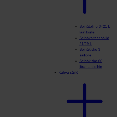
Seinäteline 3×21 L
laatikoille
Seinäkaiteet säiliö
21/29 L
Seinäkisko 3
säiliölle
Seinäkisko 60
litran astioihin
Kahva säiliö