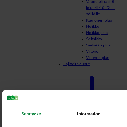
Vaunuteline 5-6
jakeelle10L/21L
säiliöille
Kuutonen plus
Nelikko
Nelikko plus
Seitsikko
Seitsikko plus
Viitonen
Viitonen plus
Lajitteluvaunut
Samtycke
Information