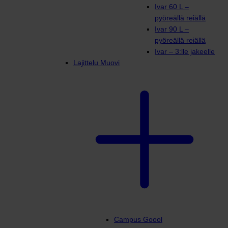
Ivar 60 L –
pyöreällä reiällä
Ivar 90 L –
pyöreällä reiällä
Ivar – 3:lle jakeelle
Lajittelu Muovi
Campus Goool