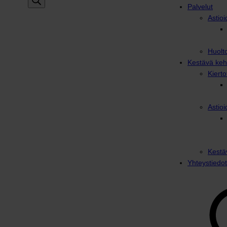
Palvelut
Astioi
Huolto
Kestävä keh
Kiert
Astioi
Kestä
Yhteystiedot