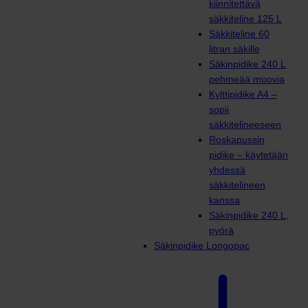
kiinnitettävä
säkkiteline 125 L
Säkkiteline 60
litran säkille
Säkinpidike 240 L
pehmeää muovia
Kylttipidike A4 –
sopii
säkkitelineeseen
Roskapussin
pidike – käytetään
yhdessä
säkkitelineen
kanssa
Säkinpidike 240 L,
pyörä
Säkinpidike Longopac