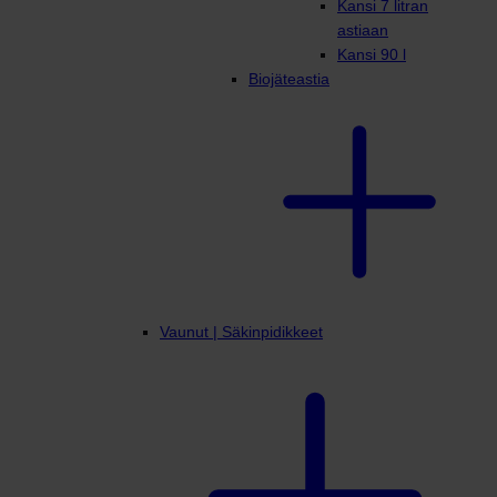
Kansi 7 litran
astiaan
Kansi 90 l
Biojäteastia
Vaunut | Säkinpidikkeet