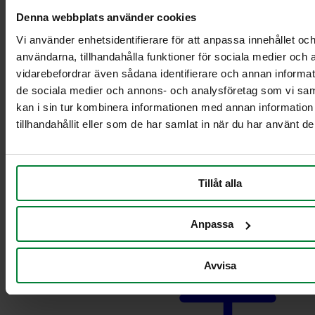
Pyörillä varustettu
Denna webbplats använder cookies
teline ruokajätteille
Vaunut säiliöille 2 x
Vi använder enhetsidentifierare för att anpassa innehållet och
21-29L
användarna, tillhandahålla funktioner för sociala medier och a
Vaunut säiliöille 2 x
vidarebefordrar även sådana identifierare och annan informatio
60L
de sociala medier och annons- och analysföretag som vi s
Vaunut säiliöille 2 x
kan i sin tur kombinera informationen med annan informatio
90 L
tillhandahållit eller som de har samlat in när du har använt de
Vaunut säiliöille
21-29L
Vaunut säiliöille 60
L
Tillåt alla
Vaunut säiliöille 90
L
Pahvinkeräysvaunu
Anpassa
Avvisa