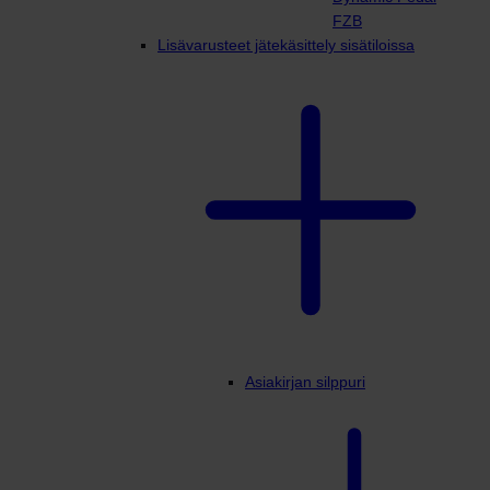
FZB
Lisävarusteet jätekäsittely sisätiloissa
Asiakirjan silppuri