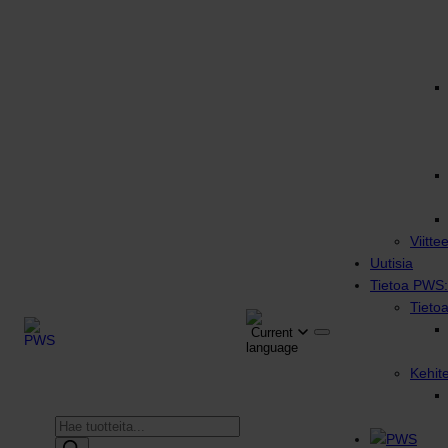
Viitte
Uutisia
Tietoa PWS:
Tieto
Kehit
Products
search