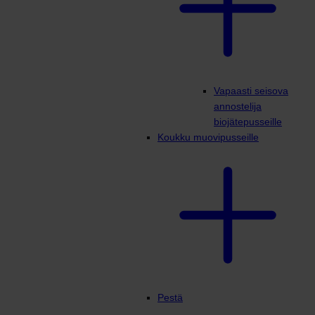
Vapaasti seisova
annostelija
biojätepusseille
Koukku muovipusseille
Pestä