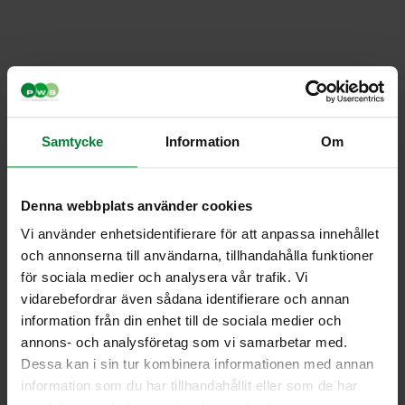
Samtycke
Information
Om
Denna webbplats använder cookies
Vi använder enhetsidentifierare för att anpassa innehållet
och annonserna till användarna, tillhandahålla funktioner
för sociala medier och analysera vår trafik. Vi
vidarebefordrar även sådana identifierare och annan
information från din enhet till de sociala medier och
annons- och analysföretag som vi samarbetar med.
Tarra Canto matavfall
Dessa kan i sin tur kombinera informationen med annan
för 30 litraa
information som du har tillhandahållit eller som de har