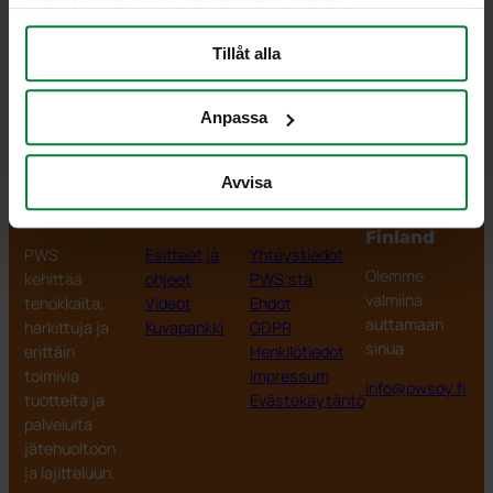
samlat in när du har använt deras tjänster.
Tuotenumero 968913
Tillåt alla
sisämitat 170×240
Tarjouspyyntö
Anpassa
Avvisa
PWS Finland
Tuotteet
Tiedot
PWS
Finland
PWS
Esitteet ja
Yhteystiedot
Olemme
kehittää
ohjeet
PWS:stä
valmiina
tehokkaita,
Videot
Ehdot
auttamaan
harkittuja ja
Kuvapankki
GDPR
sinua
erittäin
Henkilötiedot
toimivia
Impressum
info@pwsoy.fi
tuotteita ja
Evästekäytäntö
palveluita
jätehuoltoon
ja lajitteluun.