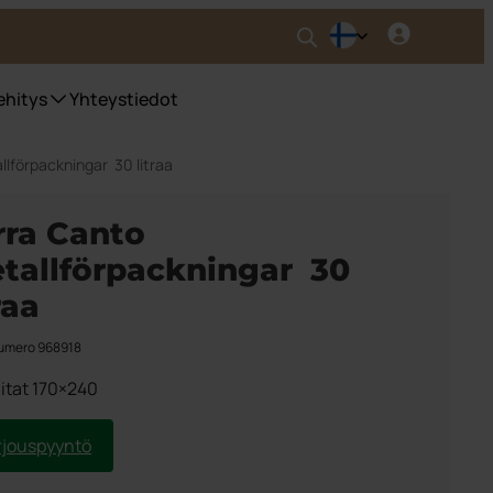
ehitys
Yhteystiedot
llförpackningar 30 litraa
rra Canto
tallförpackningar 30
raa
umero 968918
itat 170×240
rjouspyyntö