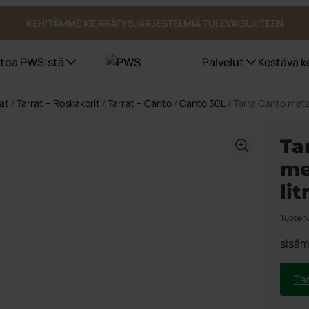
KEHITÄMME KIERRÄTYSJÄRJESTELMIÄ TULEVAISUUTEEN
etoa PWS:stä
Palvelut
Kestävä k
at
/
Tarrat – Roskakorit
/
Tarrat – Canto
/
Canto 30L
/ Tarra Canto meta
Jäteastiat
Sertifioinnit, laatu ja ergonomia
PWS kantaa vastuuta ympäristöstä
Ta
Bio Select
me
Duo Select
Quattro Select
lit
Pohjasta tyhjennettävät säiliöt
Tuoten
UWS
Astiatalli astiat ulkotiloihin
sisäm
Julkiset tilat
Ta