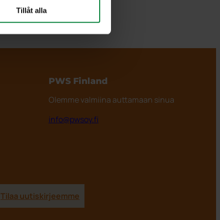
Tillåt alla
PWS Finland
Olemme valmiina auttamaan sinua
info@pwsoy.fi
Tilaa uutiskirjeemme