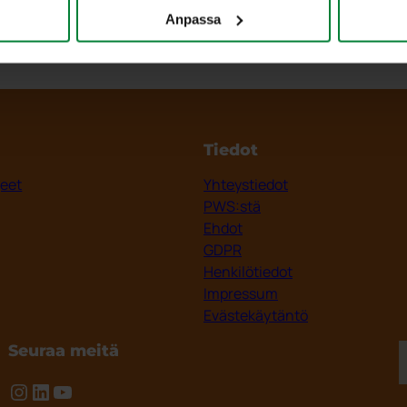
Anpassa
Tiedot
jeet
Yhteystiedot
PWS:stä
Ehdot
GDPR
Henkilötiedot
Impressum
Evästekäytäntö
Seuraa meitä
Instagram
LinkedIn
YouTube