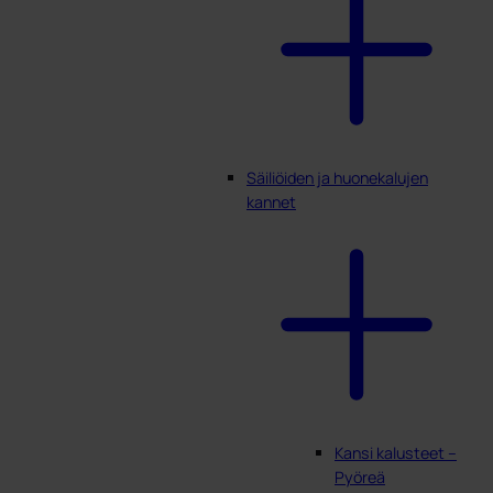
Säiliöiden ja huonekalujen
kannet
Kansi kalusteet –
Pyöreä