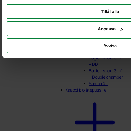
Tillåt alla
Bagio S short 0,9
Anpassa
m³
Bagio M short 1,8
m³
Avvisa
Bagio L short 3 m³
Bagio L short 3 m³
– DD
Bagio L short 3 m³
– Double chamber
Samba XL
Kaappi biojätepussille