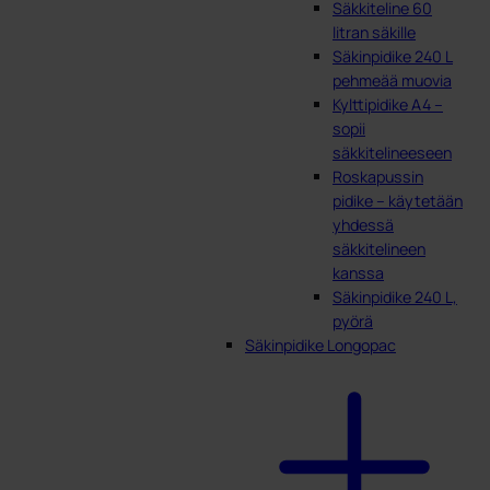
Säkkiteline 60
litran säkille
Säkinpidike 240 L
pehmeää muovia
Kylttipidike A4 –
sopii
säkkitelineeseen
Roskapussin
pidike – käytetään
yhdessä
säkkitelineen
kanssa
Säkinpidike 240 L,
pyörä
Säkinpidike Longopac