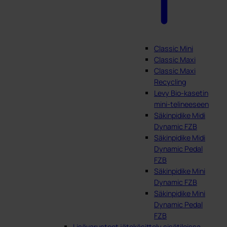
Classic Mini
Classic Maxi
Classic Maxi
Recycling
Levy Bio-kasetin
mini-telineeseen
Säkinpidike Midi
Dynamic FZB
Säkinpidike Midi
Dynamic Pedal
FZB
Säkinpidike Mini
Dynamic FZB
Säkinpidike Mini
Dynamic Pedal
FZB
Lisävarusteet jätekäsittely sisätiloissa