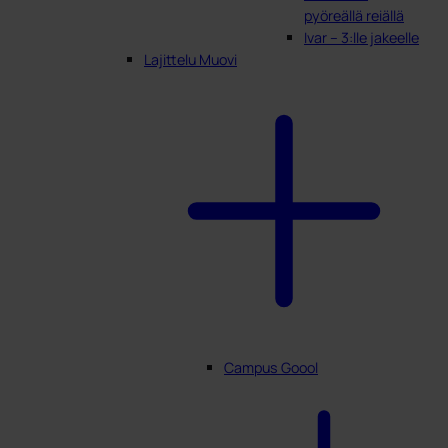
pyöreällä reiällä
Ivar – 3:lle jakeelle
Lajittelu Muovi
Campus Goool