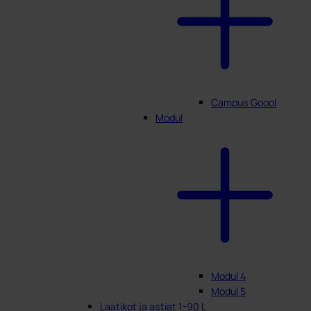
Campus Goool
Modul
Modul 4
Modul 5
Laatikot ja astiat 1-90 L