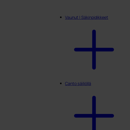
Vaunut | Säkinpidikkeet
Canto säiliöllä