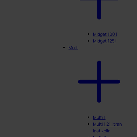
Midget 100 l
Midget 125 l
Multi
Multi 1
Multi 1 21 litran
laatikolla