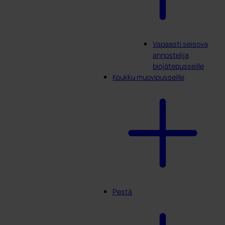
Vapaasti seisova
annostelija
biojätepusseille
Koukku muovipusseille
Pestä