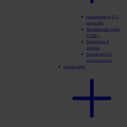
Seinäteline 3×21 L
laatikoille
Seinäkaiteet säiliö
21/29 L
Seinäkisko 3
säiliölle
Seinäkisko 60
litran astioihin
Kahva säiliö