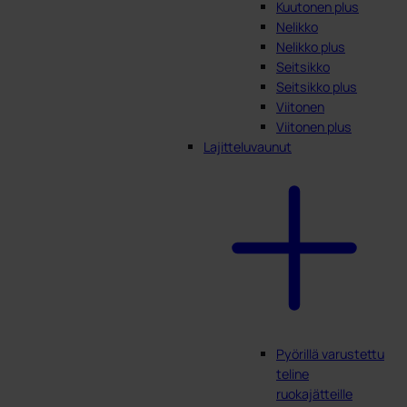
Kuutonen plus
Nelikko
Nelikko plus
Seitsikko
Seitsikko plus
Viitonen
Viitonen plus
Lajitteluvaunut
Pyörillä varustettu
teline
ruokajätteille