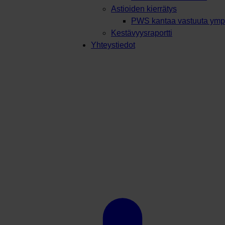
Astioiden kierrätys
PWS kantaa vastuuta ympä
Kestävyysraportti
Yhteystiedot