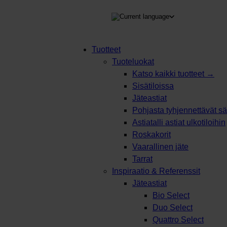
TEEN
Tuotteet
Tuoteluokat
Products
Katso kaikki tuotteet →
search
Sisätiloissa
Jäteastiat
Pohjasta tyhjennettävät säi
Astiatalli astiat ulkotiloihin
Roskakorit
Vaarallinen jäte
Tarrat
Inspiraatio & Referenssit
Jäteastiat
Bio Select
Duo Select
Quattro Select