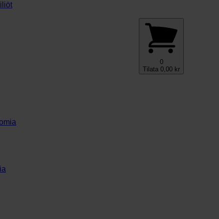
liöt
0
Tilata
0,00
kr
nomia
ia