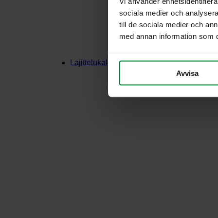
Vi använder enhetsidentifierar
sociala medier och analysera 
till de sociala medier och a
med annan information som du 
Lajittelukalusteet Puu
Avvisa