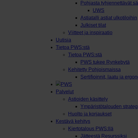
Pohjasta tyhjennettävät säi
UWS
Astiatalli astiat ulkotiloihin
Julkiset tilat
Viitteet ja inspiraatio
Uutisia
Tietoa PWS:stä
Tietoa PWS:stä
PWS tukee Rynkebytä
Kehitetty Pohjoismaissa
Sertifioinnit, laatu ja ergo
Palvelut
Astioiden käsittely
Ympäristötalouden strateg
Huolto ja korjaukset
Kestävä kehitys
Kiertotalous PWS:llä
Jätteestä Resurssiksi