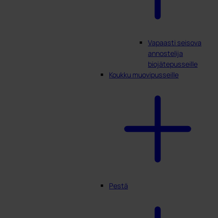
Vapaasti seisova
annostelija
biojätepusseille
Koukku muovipusseille
Pestä