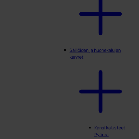
Säiliöiden ja huonekalujen
kannet
Kansi kalusteet –
Pyöreä