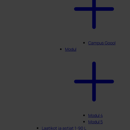
Campus Goool
Modul
Modul 4
Modul 5
Laatikot ja astiat 1-90 L