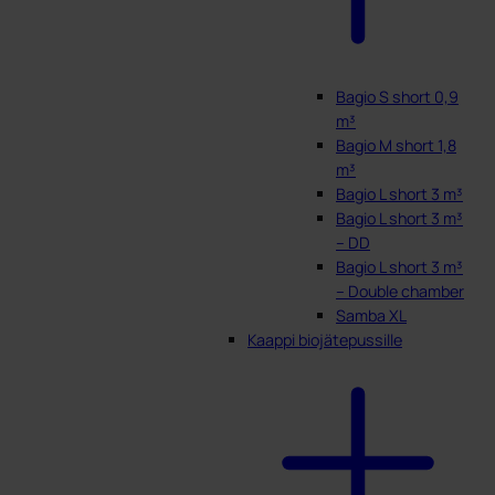
Bagio S short 0,9
m³
Bagio M short 1,8
m³
Bagio L short 3 m³
Bagio L short 3 m³
– DD
Bagio L short 3 m³
– Double chamber
Samba XL
Kaappi biojätepussille