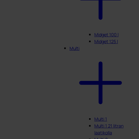
Midget 100 l
Midget 125 l
Multi
Multi 1
Multi 1 21 litran
laatikolla