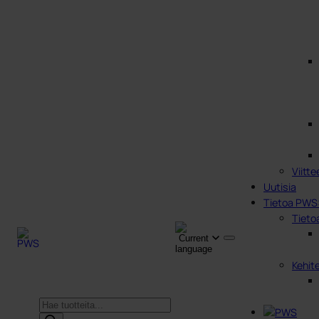
Viitte
Uutisia
Tietoa PWS
Tieto
Kehit
Products