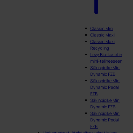
Classic Mini
Classic Maxi
Classic Maxi
Recycling
Levy Bio-kasetin
mini-telineeseen
Säkinpidike Midi
Dynamic FZB
Säkinpidike Midi
Dynamic Pedal
FZB
Säkinpidike Mini
Dynamic FZB
Säkinpidike Mini
Dynamic Pedal
FZB
Lisävarusteet jätekäsittely sisätiloissa