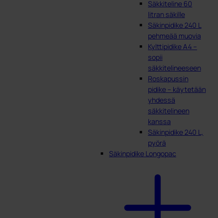
Säkkiteline 60
litran säkille
Säkinpidike 240 L
pehmeää muovia
Kylttipidike A4 –
sopii
säkkitelineeseen
Roskapussin
pidike – käytetään
yhdessä
säkkitelineen
kanssa
Säkinpidike 240 L,
pyörä
Säkinpidike Longopac