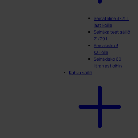
Seinäteline 3×21 L
laatikoille
Seinäkaiteet säiliö
21/29 L
Seinäkisko 3
säiliölle
Seinäkisko 60
litran astioihin
Kahva säiliö