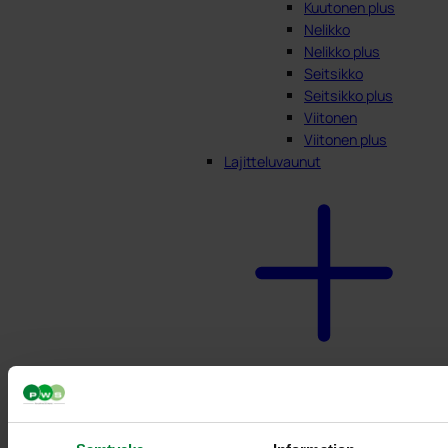
Kuutonen plus
Nelikko
Nelikko plus
Seitsikko
Seitsikko plus
Viitonen
Viitonen plus
Lajitteluvaunut
Pyörillä varustettu
teline
ruokajätteille