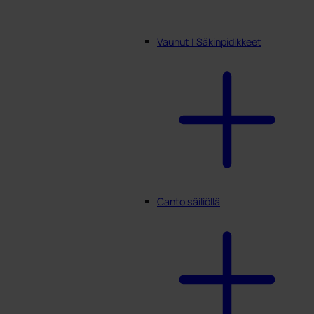
Vaunut | Säkinpidikkeet
Canto säiliöllä