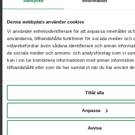
Samtycke
Information
Vaunut säiliöille 2
x 21-29L
Vaunut säiliöille 2
Denna webbplats använder cookies
x 60L
Vaunut säiliöille 2
Vi använder enhetsidentifierare för att anpassa innehållet och
x 90 L
användarna, tillhandahålla funktioner för sociala medier och a
Vaunut säiliöille
vidarebefordrar även sådana identifierare och annan informatio
21-29L
de sociala medier och annons- och analysföretag som vi s
Vaunut säiliöille 60
kan i sin tur kombinera informationen med annan informatio
L
tillhandahållit eller som de har samlat in när du har använt de
Vaunut säiliöille 90
L
Pahvinkeräysvaunu
Tillåt alla
Anpassa
Avvisa