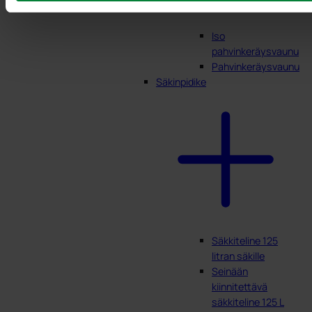
Iso
pahvinkeräysvaunu
Pahvinkeräysvaunu
Säkinpidike
Säkkiteline 125
litran säkille
Seinään
kiinnitettävä
säkkiteline 125 L