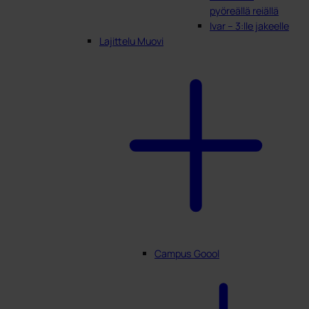
pyöreällä reiällä
Ivar – 3:lle jakeelle
Lajittelu Muovi
Campus Goool