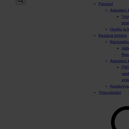
Palvelut
Astioiden k
Ymp
stra
Huolto ja 
Kestävä kehitys
Kiertotalo
Jätt
Res
Astioiden 
PWS
vas
ymp
Kestävyysr
Yhteystiedot