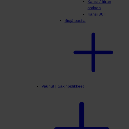
Kansi 7 litran
astiaan
Kansi 90 l
Biojäteastia
Vaunut | Säkinpidikkeet