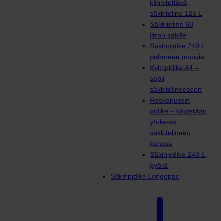
kiinnitettävä
säkkiteline 125 L
Säkkiteline 60
litran säkille
Säkinpidike 240 L
pehmeää muovia
Kylttipidike A4 –
sopii
säkkitelineeseen
Roskapussin
pidike – käytetään
yhdessä
säkkitelineen
kanssa
Säkinpidike 240 L,
pyörä
Säkinpidike Longopac