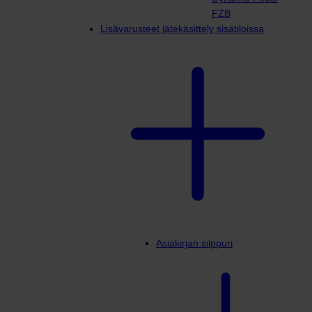
FZB
Lisävarusteet jätekäsittely sisätiloissa
Asiakirjan silppuri