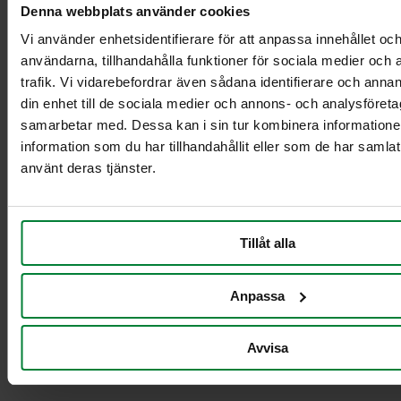
Vaunuteline 5-6
Denna webbplats använder cookies
jakeelle10L/21L
Vi använder enhetsidentifierare för att anpassa innehållet och
säiliöille
användarna, tillhandahålla funktioner för sociala medier och 
Kuutonen plus
trafik. Vi vidarebefordrar även sådana identifierare och annan
Nelikko
din enhet till de sociala medier och annons- och analysföret
Nelikko plus
Seitsikko
samarbetar med. Dessa kan i sin tur kombinera informatio
Seitsikko plus
information som du har tillhandahållit eller som de har samlat
Viitonen
använt deras tjänster.
Viitonen plus
Lajitteluvaunut
Tillåt alla
Anpassa
Avvisa