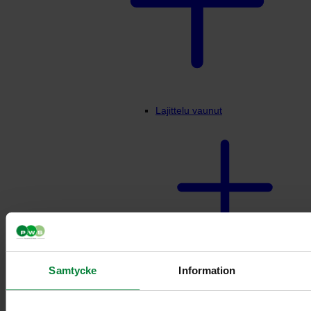
Lajittelu vaunut
Vaunuteline 3-4
Samtycke
Information
jakeelle 10L/21L
säiliöille