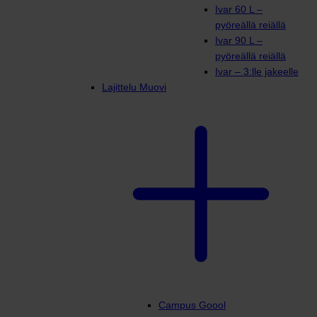
Ivar 60 L –
pyöreällä reiällä
Ivar 90 L –
pyöreällä reiällä
Ivar – 3:lle jakeelle
Lajittelu Muovi
Campus Goool