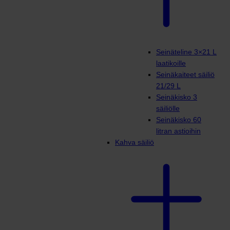
Seinäteline 3×21 L
laatikoille
Seinäkaiteet säiliö
21/29 L
Seinäkisko 3
säiliölle
Seinäkisko 60
litran astioihin
Kahva säiliö