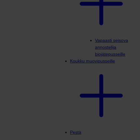
Vapaasti seisova
annostelija
biojätepusseille
Koukku muovipusseille
Pestä