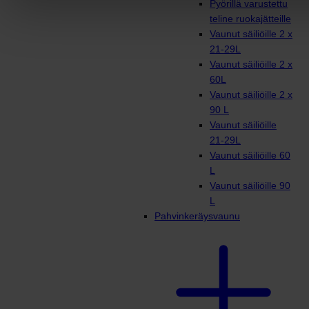
Pyörillä varustettu
teline ruokajätteille
Vaunut säiliöille 2 x
21-29L
Vaunut säiliöille 2 x
60L
Vaunut säiliöille 2 x
90 L
Vaunut säiliöille
21-29L
Vaunut säiliöille 60
L
Vaunut säiliöille 90
L
Pahvinkeräysvaunu