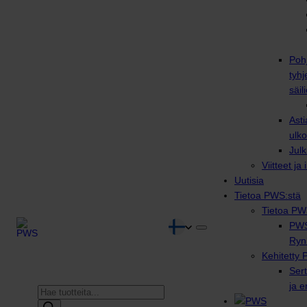
Poh
tyhj
säili
Asti
ulko
Julk
Viitteet ja
Uutisia
Tietoa PWS:stä
Tietoa PW
PWS
Ryn
Kehitetty 
Sert
ja 
Products
search