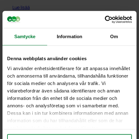
Tarra-arkki – pohjoismainen
Lajitteluastiat tarrat –
Pappersförpackningar
glasförpackningar
Tarrat – Sensibin,
Lue lisää
standard – Mjuka plastförp
Pappersförpackningar
Tarrat taktiilisella kirjoituksella
Plastförpackningar
Multi tarrat –
Tarrat – Ivar, Ofärgade
Lue lisää
Tarra-arkki – pohjoismainen
Lajitteluastiat tarrat –
Pappersförpackningar 200mm
glasförpackningar
Tarrat – Sensibin, Restavfall
standard – Ofärgat glas
Plastförpackningar
Multi tarrat – Plastförpackningar
Tarrat – Ivar, Pant
Tarra-arkki – pohjoismainen
Samtycke
Information
Om
Lajitteluastiat tarrat – Restavfall
Multi tarrat-Plastförpackningar
standard – Pant
Lajitteluastiat tarrat –
200mm
Tarra-arkki – pohjoismainen
Sekretesspapper
Denna webbplats använder cookies
Multi tarrat – Restavfall
standard – Småelektronik
Lajitteluastiat tarrat –
Vi använder enhetsidentifierare för att anpassa innehållet
Multi tarrat-Restavfall 200mm
Småelektronik
och annonserna till användarna, tillhandahålla funktioner
Multi tarrat – Tidningar
för sociala medier och analysera vår trafik. Vi
Lajitteluastiat tarrat – Sträckfilm
vidarebefordrar även sådana identifierare och annan
Lajitteluastiat tarrat – Tidningar
information från din enhet till de sociala medier och
annons- och analysföretag som vi samarbetar med.
Dessa kan i sin tur kombinera informationen med annan
information som du har tillhandahållit eller som de har
Canto Basic 2 x 30 L
samlat in när du har använt deras tjänster.
Lue lisää