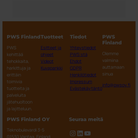
PWS Finland
Tuotteet
Tiedot
PWS
Finland
PWS
Esitteet ja
Yhteystiedot
Olemme
kehittää
ohjeet
PWS:stä
valmiina
tehokkaita,
Videot
Ehdot
auttamaan
harkittuja ja
Kuvapankki
GDPR
sinua
erittäin
Henkilötiedot
toimivia
Impressum
info@pwsoy.fi
tuotteita ja
Evästekäytäntö
palveluita
jätehuoltoon
ja lajitteluun.
PWS Finland OY
Seuraa meitä
Teknobulevardi 3-5
Instagram
LinkedIn
YouTube
01530 Vantaa, Finland