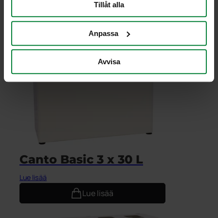
Tillåt alla
Lue lisää
Anpassa
Avvisa
Canto Basic 3 x 30 L
Lue lisää
Lue lisää